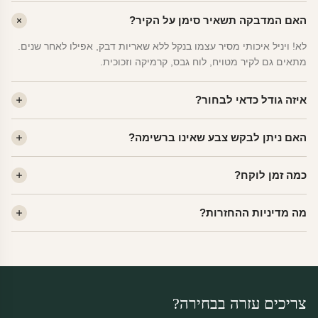
האם המדבקה תשאיר סימן על הקיר?
לא! ויניל איכותי מסיר עצמו בנקל ללא שאריות דבק, אפילו לאחר שנים.
מתאים גם לקיר מטויח, לוח גבס, קרמיקה וזכוכית.
איזה גודל כדאי לבחור?
לחדר ילדים ממוצע — גודל M (60×78 ס"מ) הוא הנפוץ ביותר. לחדר
האם ניתן לבקש צבע שאינו ברשימה?
שינה של מבוגרים — L. לפינה קטנה — S.
כן! יש לנו מעל 80 גוני ויניל. שלחו לנו בוואטסאפ ונשלח לכם דוגמית. רוב
כמה זמן לוקח?
הצבעים זמינים ללא תוספת מחיר.
ייצור 48 שעות. משלוח 1–3 ימי עסקים לכל הארץ. הזמנות שנכנסות עד
מה מדיניות ההחזרות?
14:00 — יצאו באותו יום.
מוצרי מלאי — 30 יום החזרה מלאה. מוצרים מותאמים אישית —
החזרה רק בפגם ייצור. נדיר שזה קורה.
צריכים עזרה בבחירה?