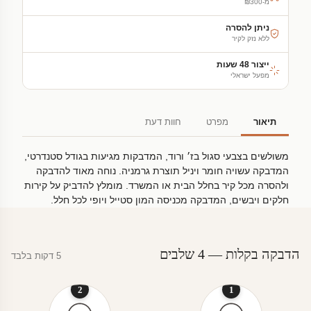
מ-₪300
ניתן להסרה
ללא נזק לקיר
ייצור 48 שעות
מפעל ישראלי
תיאור
מפרט
חוות דעת
משולשים בצבעי סגול בז׳ ורוד, המדבקות מגיעות בגודל סטנדרטי,
המדבקה עשויה חומר ויניל תוצרת גרמניה. נוחה מאוד להדבקה
ולהסרה מכל קיר בחלל הבית או המשרד. מומלץ להדביק על קירות
חלקים ויבשים, המדבקה מכניסה המון סטייל ויופי לכל חלל.
הדבקה בקלות — 4 שלבים
5 דקות בלבד
2
1