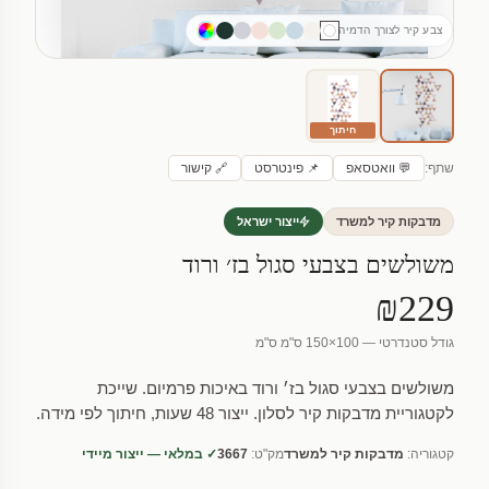
צבע קיר לצורך הדמיה
חיתוך
שתף:
💬 וואטסאפ
📌 פינטרסט
🔗 קישור
מדבקות קיר למשרד
ייצור ישראל
משולשים בצבעי סגול בז׳ ורוד
₪229
גודל סטנדרטי — 100×150 ס"מ ס"מ
משולשים בצבעי סגול בז׳ ורוד באיכות פרמיום. שייכת
לקטגוריית מדבקות קיר לסלון. ייצור 48 שעות, חיתוך לפי מידה.
קטגוריה:
מדבקות קיר למשרד
מק"ט:
3667
✓ במלאי — ייצור מיידי