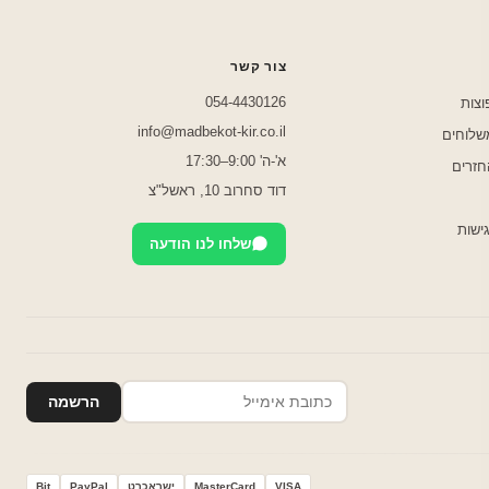
צור קשר
054-4430126
וצות
info@madbekot-kir.co.il
משלוחים
א'-ה' 9:00–17:30
חזרים
דוד סחרוב 10, ראשל"צ
ישות
שלחו לנו הודעה
הרשמה
VISA
MasterCard
ישראכרט
PayPal
Bit