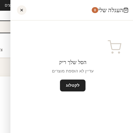
קיץ 2026 · משלוח חינם מ-₪300 · ייצור 48 שעות · 15,000+ לקוחות מרוצים
העגלה שלי
0
אישי
לקוחות עסקיים
מעצבים
בתי ספר
השראה
צו
הסל שלך ריק
עדיין לא הוספת מוצרים
לקטלוג
י
התחברות