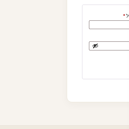
חובה
ל
*