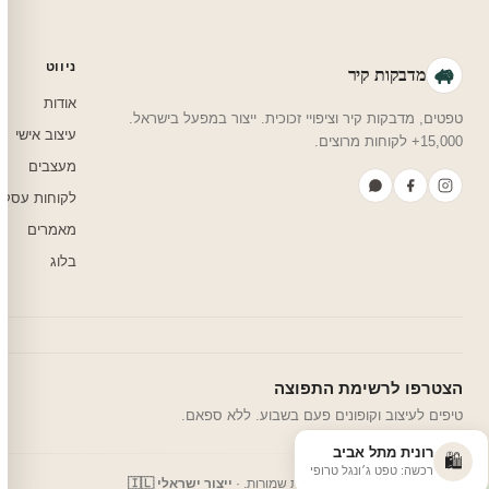
ניווט
מדבקות קיר
אודות
טפטים, מדבקות קיר וציפויי זכוכית. ייצור במפעל בישראל.
עיצוב אישי
15,000+ לקוחות מרוצים.
מעצבים
לקוחות עסקי
מאמרים
בלוג
הצטרפו לרשימת התפוצה
טיפים לעיצוב וקופונים פעם בשבוע. ללא ספאם.
רונית מתל אביב
🛍️
רכשה: טפט ג׳ונגל טרופי
© 2026 מדבקות קיר. כל הזכויות שמורות. ·
ייצור ישראלי 🇮🇱