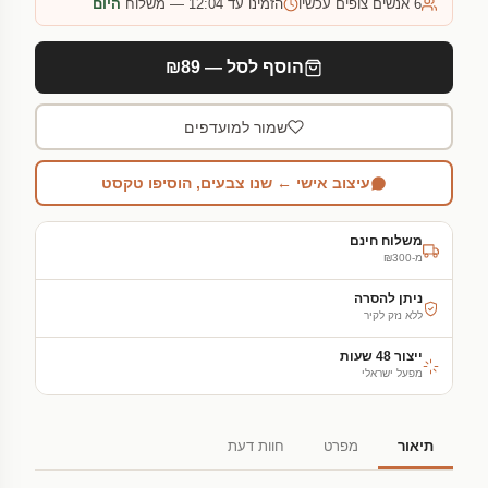
6
אנשים צופים עכשיו
הזמינו עד 12:04 — משלוח
היום
הוסף לסל — ₪89
שמור למועדפים
עיצוב אישי ← שנו צבעים, הוסיפו טקסט
משלוח חינם
מ-₪300
ניתן להסרה
ללא נזק לקיר
ייצור 48 שעות
מפעל ישראלי
תיאור
מפרט
חוות דעת