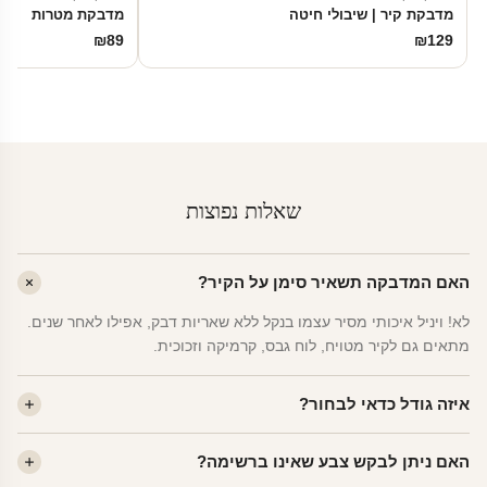
מדבקת קיר | שיבולי חיטה
מדבקת מטרות
₪
89
₪
129
שאלות נפוצות
האם המדבקה תשאיר סימן על הקיר?
לא! ויניל איכותי מסיר עצמו בנקל ללא שאריות דבק, אפילו לאחר שנים.
מתאים גם לקיר מטויח, לוח גבס, קרמיקה וזכוכית.
איזה גודל כדאי לבחור?
לחדר ילדים ממוצע — גודל M (60×78 ס"מ) הוא הנפוץ ביותר. לחדר
האם ניתן לבקש צבע שאינו ברשימה?
שינה של מבוגרים — L. לפינה קטנה — S.