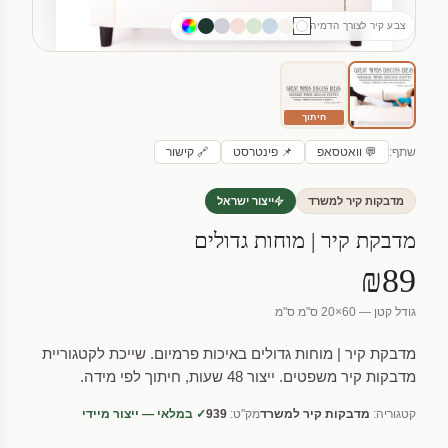
צבע קיר לצורך הדמיה
חיתוך
שתף:
💬 וואטסאפ
📌 פינטרסט
🔗 קישור
מדבקות קיר למשרד
ייצור ישראל
מדבקת קיר | מוחות גדולים
₪89
גודל קטן — 60×20 ס"מ ס"מ
מדבקת קיר | מוחות גדולים באיכות פרמיום. שייכת לקטגוריית
מדבקות קיר משפטים. ייצור 48 שעות, חיתוך לפי מידה.
קטגוריה:
מדבקות קיר למשרד
מק"ט:
939
✓ במלאי — ייצור מיידי