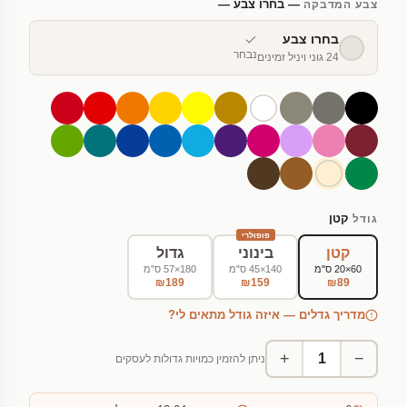
— בחרו צבע —
צבע המדבקה
בחרו צבע
נבחר
24 גוני ויניל זמינים
קטן
גודל
פופולרי
קטן
בינוני
גדול
60×20 ס"מ
140×45 ס"מ
180×57 ס"מ
₪189
₪159
₪89
מדריך גדלים — איזה גודל מתאים לי?
+
−
ניתן להזמין כמויות גדולות לעסקים