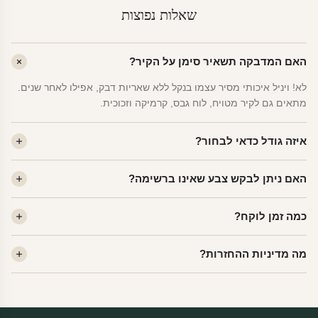
שאלות נפוצות
האם המדבקה תשאיר סימן על הקיר?
לא! ויניל איכותי מסיר עצמו בנקל ללא שאריות דבק, אפילו לאחר שנים.
מתאים גם לקיר מטויח, לוח גבס, קרמיקה וזכוכית.
איזה גודל כדאי לבחור?
לחדר ילדים ממוצע — גודל M (60×78 ס"מ) הוא הנפוץ ביותר. לחדר
האם ניתן לבקש צבע שאינו ברשימה?
שינה של מבוגרים — L. לפינה קטנה — S.
כן! יש לנו מעל 80 גוני ויניל. שלחו לנו בוואטסאפ ונשלח לכם דוגמית. רוב
כמה זמן לוקח?
הצבעים זמינים ללא תוספת מחיר.
ייצור 48 שעות. משלוח 1–3 ימי עסקים לכל הארץ. הזמנות שנכנסות עד
מה מדיניות ההחזרות?
14:00 — יצאו באותו יום.
מוצרי מלאי — 30 יום החזרה מלאה. מוצרים מותאמים אישית —
החזרה רק בפגם ייצור. נדיר שזה קורה.