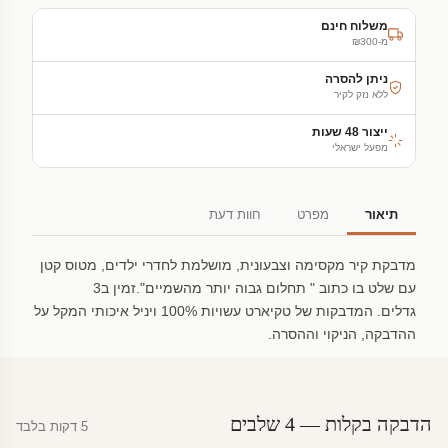
משלוח חינם
מ-₪300
ניתן להסרה
ללא נזק לקיר
ייצור 48 שעות
מפעל ישראלי
תיאור
מפרט
חוות דעת
מדבקת קיר מקסימה וצבעונית, מושלמת לחדרי ילדים, מטוס קטן
עם שלט בו כתוב " תחלום גבוה יותר מהשמיים".זמין ב3
גדלים. המדבקות של טקיארט עשויות 100% ויניל איכותי המקל על
ההדבקה, הניקוי וההסרה.
הדבקה בקלות — 4 שלבים
5 דקות בלבד