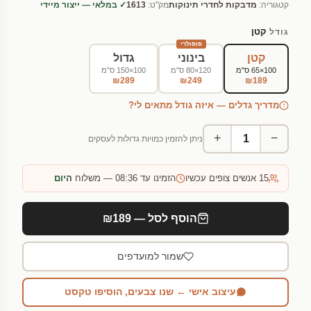
קטגוריה:
מדבקות לחדרי תינוקות
מק"ט:
1613
✓ במלאי — ייצור מיידי
קטן
גודל
פופולרי
קטן
בינוני
גדול
100×65 ס"מ
120×80 ס"מ
100×150 ס"מ
₪289
₪249
₪189
מדריך גדלים — איזה גודל מתאים לי?
+
−
ניתן להזמין כמויות גדולות לעסקים
15
אנשים צופים עכשיו
הזמינו עד 08:36 — משלוח
היום
הוסף לסל — ₪189
שמור למועדפים
עיצוב אישי ← שנו צבעים, הוסיפו טקסט