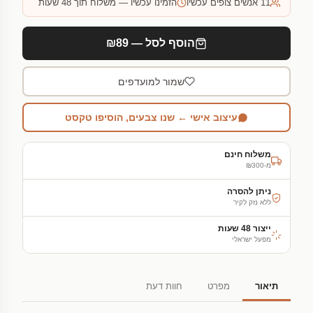
11
אנשים צופים עכשיו
הזמינו עכשיו — משלוח תוך 48 שעות
הוסף לסל — ₪89
שמור למועדפים
עיצוב אישי ← שנו צבעים, הוסיפו טקסט
משלוח חינם
מ-₪300
ניתן להסרה
ללא נזק לקיר
ייצור 48 שעות
מפעל ישראלי
תיאור
מפרט
חוות דעת