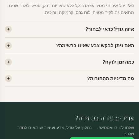
לא! ויניל איכותי מסיר עצמו בנקל ללא שאריות דבק, אפילו לאחר שנים.
מתאים גם לקיר מטויח, לוח גבס, קרמיקה וזכוכית.
איזה גודל כדאי לבחור?
לחדר ילדים ממוצע — גודל M (60×78 ס"מ) הוא הנפוץ ביותר. לחדר
האם ניתן לבקש צבע שאינו ברשימה?
שינה של מבוגרים — L. לפינה קטנה — S.
כן! יש לנו מעל 80 גוני ויניל. שלחו לנו בוואטסאפ ונשלח לכם דוגמית. רוב
כמה זמן לוקח?
הצבעים זמינים ללא תוספת מחיר.
ייצור 48 שעות. משלוח 1–3 ימי עסקים לכל הארץ. הזמנות שנכנסות עד
מה מדיניות ההחזרות?
14:00 — יצאו באותו יום.
מוצרי מלאי — 30 יום החזרה מלאה. מוצרים מותאמים אישית —
החזרה רק בפגם ייצור. נדיר שזה קורה.
צריכים עזרה בבחירה?
שלחו לנו בוואטסאפ — נמליץ על גודל, צבע ועיצוב שיתאים לחדר
שלכם.