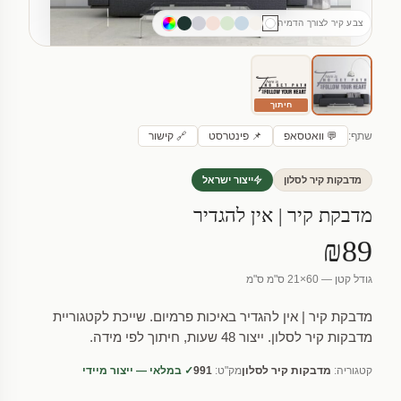
צבע קיר לצורך הדמיה
חיתוך
שתף:
💬 וואטסאפ
📌 פינטרסט
🔗 קישור
מדבקות קיר לסלון
ייצור ישראל
מדבקת קיר | אין להגדיר
₪89
גודל קטן — 60×21 ס"מ ס"מ
מדבקת קיר | אין להגדיר באיכות פרמיום. שייכת לקטגוריית
מדבקות קיר לסלון. ייצור 48 שעות, חיתוך לפי מידה.
קטגוריה:
מדבקות קיר לסלון
מק"ט:
991
✓ במלאי — ייצור מיידי