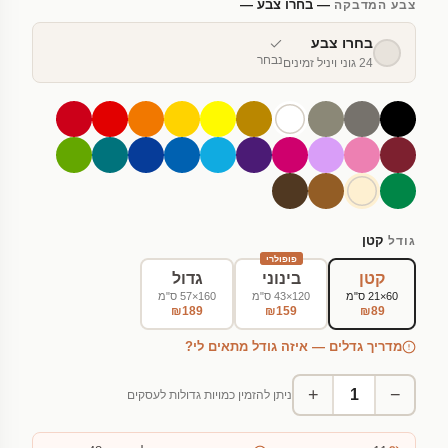
— בחרו צבע —
צבע המדבקה
בחרו צבע
נבחר
24 גוני ויניל זמינים
קטן
גודל
פופולרי
קטן
בינוני
גדול
60×21 ס"מ
120×43 ס"מ
160×57 ס"מ
₪189
₪159
₪89
מדריך גדלים — איזה גודל מתאים לי?
+
−
ניתן להזמין כמויות גדולות לעסקים