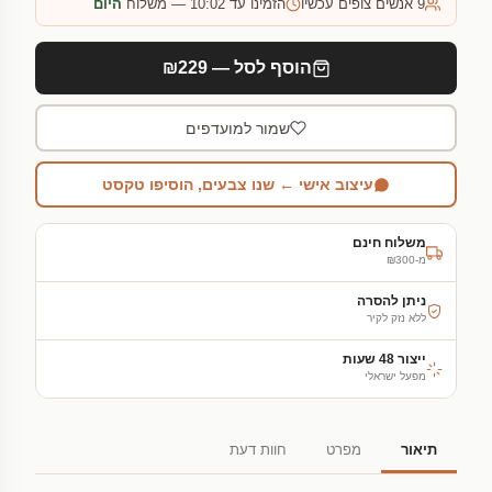
9
אנשים צופים עכשיו
הזמינו עד 10:02 — משלוח
היום
הוסף לסל — ₪229
שמור למועדפים
עיצוב אישי ← שנו צבעים, הוסיפו טקסט
משלוח חינם
מ-₪300
ניתן להסרה
ללא נזק לקיר
ייצור 48 שעות
מפעל ישראלי
תיאור
מפרט
חוות דעת