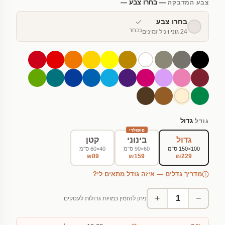
— בחרו צבע —
צבע המדבקה
בחרו צבע
נבחר
24 גוני ויניל זמינים
גדול
גודל
פופולרי
גדול
בינוני
קטן
100×150 ס"מ
60×90 ס"מ
40×60 ס"מ
₪89
₪159
₪229
מדריך גדלים — איזה גודל מתאים לי?
+
−
ניתן להזמין כמויות גדולות לעסקים