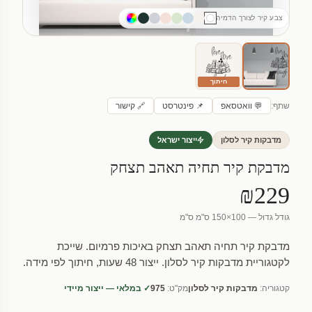
צבע קיר לצורך הדמיה
חיתוך
שתף:
💬 וואטסאפ
📌 פינטרסט
🔗 קישור
מדבקות קיר לסלון
ייצור ישראל
מדבקת קיר תחיה תאהב תצחק
₪229
גודל גדול — 100×150 ס"מ ס"מ
מדבקת קיר תחיה תאהב תצחק באיכות פרמיום. שייכת
לקטגוריית מדבקות קיר לסלון. ייצור 48 שעות, חיתוך לפי מידה.
קטגוריה:
מדבקות קיר לסלון
מק"ט:
975
✓ במלאי — ייצור מיידי