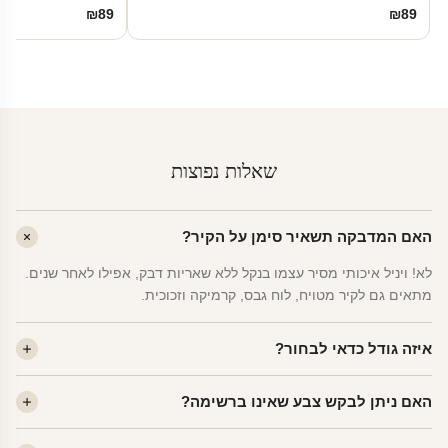
₪
89
₪
89
שאלות נפוצות
האם המדבקה תשאיר סימן על הקיר?
לא! ויניל איכותי מסיר עצמו בנקל ללא שאריות דבק, אפילו לאחר שנים.
מתאים גם לקיר מטויח, לוח גבס, קרמיקה וזכוכית.
איזה גודל כדאי לבחור?
לחדר ילדים ממוצע — גודל M (60×78 ס"מ) הוא הנפוץ ביותר. לחדר
האם ניתן לבקש צבע שאינו ברשימה?
שינה של מבוגרים — L. לפינה קטנה — S.
כן! יש לנו מעל 80 גוני ויניל. שלחו לנו בוואטסאפ ונשלח לכם דוגמית. רוב