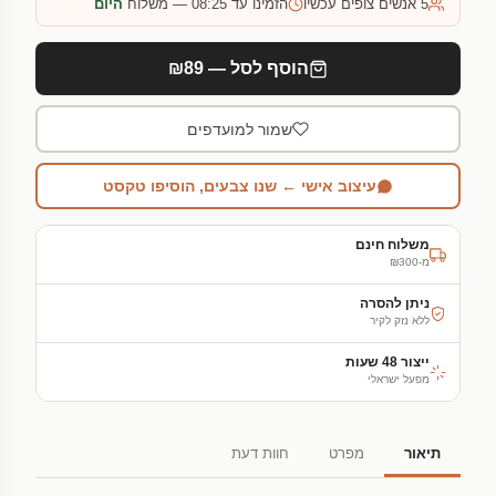
5
אנשים צופים עכשיו
הזמינו עד 08:25 — משלוח
היום
הוסף לסל — ₪89
שמור למועדפים
עיצוב אישי ← שנו צבעים, הוסיפו טקסט
משלוח חינם
מ-₪300
ניתן להסרה
ללא נזק לקיר
ייצור 48 שעות
מפעל ישראלי
תיאור
מפרט
חוות דעת