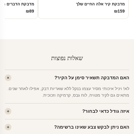
מדבקת קיר אלה החיים שלך
מדבקת הדברים הקט
₪
89
₪
159
שאלות נפוצות
האם המדבקה תשאיר סימן על הקיר?
לא! ויניל איכותי מסיר עצמו בנקל ללא שאריות דבק, אפילו לאחר שנים.
מתאים גם לקיר מטויח, לוח גבס, קרמיקה וזכוכית.
איזה גודל כדאי לבחור?
לחדר ילדים ממוצע — גודל M (60×78 ס"מ) הוא הנפוץ ביותר. לחדר
האם ניתן לבקש צבע שאינו ברשימה?
שינה של מבוגרים — L. לפינה קטנה — S.