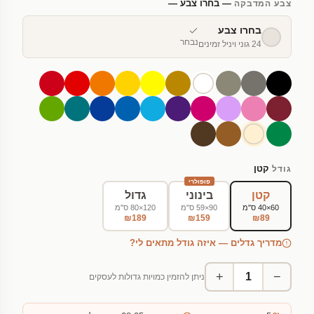
— בחרו צבע —
צבע המדבקה
בחרו צבע
נבחר
24 גוני ויניל זמינים
קטן
גודל
פופולרי
קטן
בינוני
גדול
60×40 ס"מ
90×59 ס"מ
120×80 ס"מ
₪189
₪159
₪89
מדריך גדלים — איזה גודל מתאים לי?
+
−
ניתן להזמין כמויות גדולות לעסקים