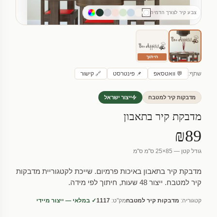
צבע קיר לצורך הדמיה
חיתוך
שתף:
💬 וואטסאפ
📌 פינטרסט
🔗 קישור
מדבקות קיר למטבח
ייצור ישראל
מדבקת קיר בתאבון
₪89
גודל קטן — 85×25 ס"מ ס"מ
מדבקת קיר בתאבון באיכות פרמיום. שייכת לקטגוריית מדבקות
קיר למטבח. ייצור 48 שעות, חיתוך לפי מידה.
קטגוריה:
מדבקות קיר למטבח
מק"ט:
1117
✓ במלאי — ייצור מיידי