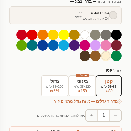
— בחרו צבע —
צבע המדבקה
בחרו צבע
נבחר
24 גוני ויניל זמינים
קטן
גודל
פופולרי
קטן
בינוני
גדול
85×25 ס"מ
120×35 ס"מ
200×58 ס"מ
₪229
₪159
₪89
מדריך גדלים — איזה גודל מתאים לי?
+
−
ניתן להזמין כמויות גדולות לעסקים