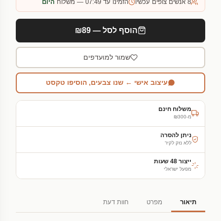
8
אנשים צופים עכשיו
הזמינו עד 07:49 — משלוח
היום
הוסף לסל — ₪89
שמור למועדפים
עיצוב אישי ← שנו צבעים, הוסיפו טקסט
משלוח חינם
מ-₪300
ניתן להסרה
ללא נזק לקיר
ייצור 48 שעות
מפעל ישראלי
תיאור
מפרט
חוות דעת