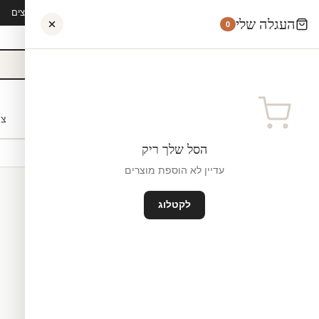
קיץ 2026 · משלוח חינם מ-₪300 · ייצור 48 שעות · 15,000+ לקוחות מרוצים
העגלה שלי
0
אישי
לקוחות עסקיים
מעצבים
בתי ספר
השראה
צו
הסל שלך ריק
עדיין לא הוספת מוצרים
לקטלוג
מדבקות לקיר
ייצור ישראל
₪0
גודל קטן — 75×50 ס"מ ס"מ