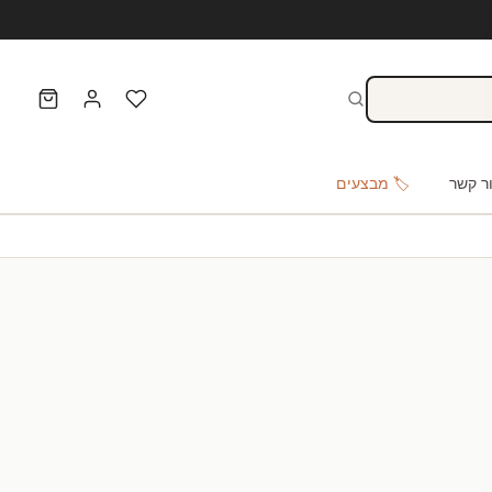
ר קשר
🏷️ מבצעים