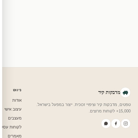
ייצור 48 שעות. משלוח 1–3 ימי עסקים לכל הארץ. הזמנות שנכנסות עד 14:00 — יצאו באותו יום.
מה מדיניות ההחזר
מוצרי מלאי — 30 יום החזרה מלאה. מוצרים מותאמים אישית — החזרה רק בפגם ייצור. נדיר שזה קורה.
צריכים עזרה בבחירה?
שלחו לנו בוואטסאפ — נמליץ על גודל, צבע ועיצוב שיתאים לחדר שלכם.
ניווט
מדבקות קיר
אודות
טפטים, מדבקות קיר וציפויי זכוכית. ייצור במפעל בישראל.
עיצוב אישי
15,000+ לקוחות מרוצים.
מעצבים
לקוחות עסקי
מאמרים