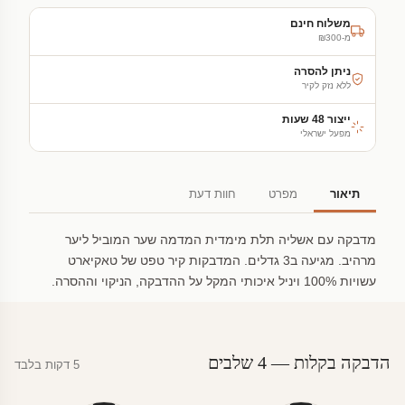
משלוח חינם
מ-₪300
ניתן להסרה
ללא נזק לקיר
ייצור 48 שעות
מפעל ישראלי
תיאור
מפרט
חוות דעת
מדבקה עם אשליה תלת מימדית המדמה שער המוביל ליער
מרהיב. מגיעה ב3 גדלים. המדבקות קיר טפט של טאקיארט
עשויות 100% ויניל איכותי המקל על ההדבקה, הניקוי וההסרה.
הדבקה בקלות — 4 שלבים
5 דקות בלבד