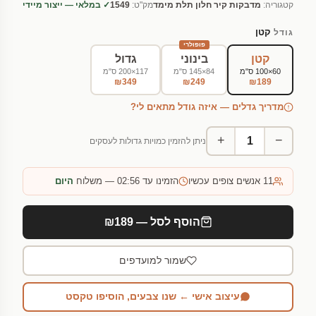
קטגוריה:
מדבקות קיר חלון תלת מימד
מק"ט:
1549
✓ במלאי — ייצור מיידי
קטן
גודל
פופולרי
קטן
בינוני
גדול
60×100 ס"מ
84×145 ס"מ
117×200 ס"מ
₪349
₪249
₪189
מדריך גדלים — איזה גודל מתאים לי?
+
−
ניתן להזמין כמויות גדולות לעסקים
11
אנשים צופים עכשיו
הזמינו עד 02:56 — משלוח
היום
הוסף לסל — ₪189
שמור למועדפים
עיצוב אישי ← שנו צבעים, הוסיפו טקסט