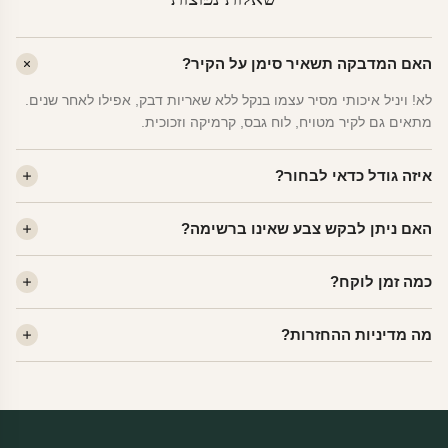
האם המדבקה תשאיר סימן על הקיר?
לא! ויניל איכותי מסיר עצמו בנקל ללא שאריות דבק, אפילו לאחר שנים.
מתאים גם לקיר מטויח, לוח גבס, קרמיקה וזכוכית.
איזה גודל כדאי לבחור?
לחדר ילדים ממוצע — גודל M (60×78 ס"מ) הוא הנפוץ ביותר. לחדר
האם ניתן לבקש צבע שאינו ברשימה?
שינה של מבוגרים — L. לפינה קטנה — S.
כן! יש לנו מעל 80 גוני ויניל. שלחו לנו בוואטסאפ ונשלח לכם דוגמית. רוב
כמה זמן לוקח?
הצבעים זמינים ללא תוספת מחיר.
ייצור 48 שעות. משלוח 1–3 ימי עסקים לכל הארץ. הזמנות שנכנסות עד
מה מדיניות ההחזרות?
14:00 — יצאו באותו יום.
מוצרי מלאי — 30 יום החזרה מלאה. מוצרים מותאמים אישית —
החזרה רק בפגם ייצור. נדיר שזה קורה.