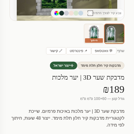
צבע קיר לצורך הדמיה
חיתוך
שתף:
💬 וואטסאפ
📌 פינטרסט
🔗 קישור
מדבקות קיר חלון תלת מימד
ייצור ישראל
מדבקת שער 3D | יער מלכות
₪189
גודל קטן — 60×100 ס"מ ס"מ
מדבקת שער 3D | יער מלכות באיכות פרמיום. שייכת
לקטגוריית מדבקות קיר חלון תלת מימד. ייצור 48 שעות, חיתוך
לפי מידה.