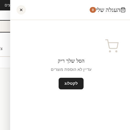
קיץ 2026 · משלוח חינם מ-₪300 · ייצור 48 שעות · 15,000+ לקוחות מרוצים
העגלה שלי
0
אישי
לקוחות עסקיים
מעצבים
בתי ספר
השראה
צו
הסל שלך ריק
עדיין לא הוספת מוצרים
לקטלוג
מדבקות קיר חלון תלת מימד
ייצו
₪0
גודל קטן — 60×100 ס"מ ס"מ