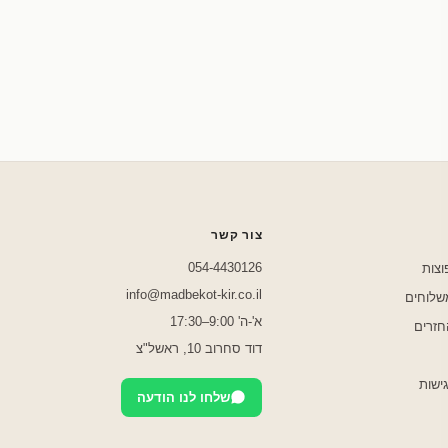
שלחו לנו בוואטסאפ
צור קשר
054-4430126
וצות
info@madbekot-kir.co.il
משלוחים
א'-ה' 9:00–17:30
חזרים
דוד סחרוב 10, ראשל"צ
ישות
שלחו לנו הודעה