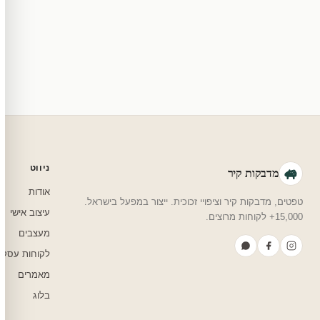
מוצרי מלאי — 30 יום החזרה מלאה. מוצרים מותאמים אישית — החזרה רק בפגם ייצור. נדיר שזה קורה.
צריכים עזרה בבחירה?
שלחו לנו בוואטסאפ — נמליץ על גודל, צבע ועיצוב שיתאים לחדר שלכם.
ניווט
מדבקות קיר
אודות
טפטים, מדבקות קיר וציפויי זכוכית. ייצור במפעל בישראל.
עיצוב אישי
15,000+ לקוחות מרוצים.
מעצבים
לקוחות עסקי
מאמרים
בלוג