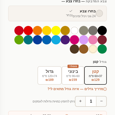
— בחרו צבע —
צבע המדבקה
בחרו צבע
נבחר
24 גוני ויניל זמינים
קטן
גודל
פופולרי
קטן
בינוני
גדול
37×60 ס"מ
60×96 ס"מ
74×120 ס"מ
₪189
₪159
₪129
מדריך גדלים — איזה גודל מתאים לי?
+
−
ניתן להזמין כמויות גדולות לעסקים