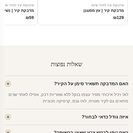
מדבקות קיר לחדר שינה
מדבקות קיר לחדר שינה
מדבקת קיר | עץ מסוגנן
מדבקת קיר | נשיקה
₪
59
₪
129
שאלות נפוצות
האם המדבקה תשאיר סימן על הקיר?
לא! ויניל איכותי מסיר עצמו בנקל ללא שאריות דבק, אפילו לאחר שנים.
מתאים גם לקיר מטויח, לוח גבס, קרמיקה וזכוכית.
איזה גודל כדאי לבחור?
לחדר ילדים ממוצע — גודל M (60×78 ס"מ) הוא הנפוץ ביותר. לחדר
האם ניתן לבקש צבע שאינו ברשימה?