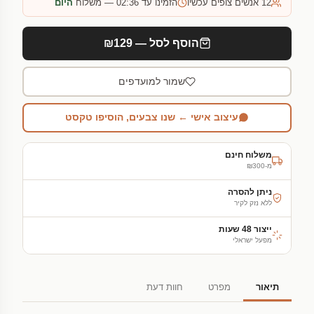
12
אנשים צופים עכשיו
הזמינו עד 02:36 — משלוח
היום
הוסף לסל — ₪129
שמור למועדפים
עיצוב אישי ← שנו צבעים, הוסיפו טקסט
משלוח חינם
מ-₪300
ניתן להסרה
ללא נזק לקיר
ייצור 48 שעות
מפעל ישראלי
תיאור
מפרט
חוות דעת