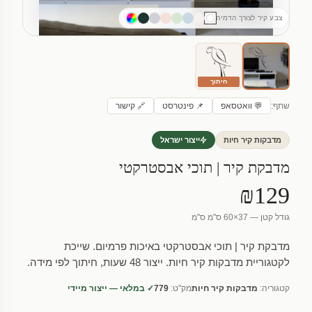
צבע קיר לצורך הדמיה
חיתוך
שתף:
💬 וואטסאפ
📌 פינטרסט
🔗 קישור
מדבקות קיר חיות
ייצור ישראל
מדבקת קיר | תוכי אבסטרקטי
₪129
גודל קטן — 37×60 ס"מ ס"מ
מדבקת קיר | תוכי אבסטרקטי באיכות פרמיום. שייכת
לקטגוריית מדבקות קיר חיות. ייצור 48 שעות, חיתוך לפי מידה.
קטגוריה:
מדבקות קיר חיות
מק"ט:
779
✓ במלאי — ייצור מיידי