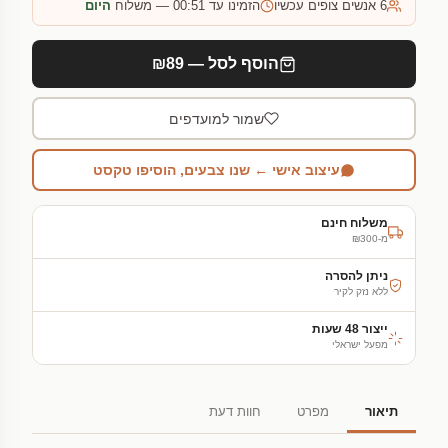
6
אנשים צופים עכשיו
הזמינו עד 00:51 — משלוח
היום
הוסף לסל — ₪89
שמור למועדפים
עיצוב אישי ← שנו צבעים, הוסיפו טקסט
משלוח חינם
מ-₪300
ניתן להסרה
ללא נזק לקיר
ייצור 48 שעות
מפעל ישראלי
תיאור
מפרט
חוות דעת