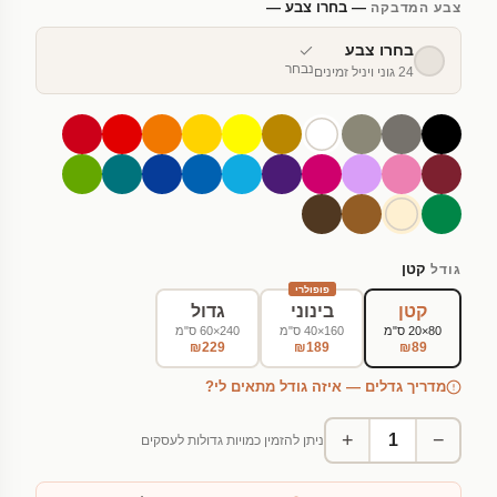
— בחרו צבע —
צבע המדבקה
בחרו צבע
נבחר
24 גוני ויניל זמינים
קטן
גודל
פופולרי
קטן
בינוני
גדול
80×20 ס"מ
160×40 ס"מ
240×60 ס"מ
₪229
₪189
₪89
מדריך גדלים — איזה גודל מתאים לי?
+
−
ניתן להזמין כמויות גדולות לעסקים