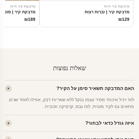
מדבקות קיר חיות
מדבקות קיר חיות
מדבקת קיר | זברות רצות
מדבקת קיר | סוס בח
₪
189
₪
129
שאלות נפוצות
האם המדבקה תשאיר סימן על הקיר?
לא! ויניל איכותי מסיר עצמו בנקל ללא שאריות דבק, אפילו לאחר שנים.
מתאים גם לקיר מטויח, לוח גבס, קרמיקה וזכוכית.
איזה גודל כדאי לבחור?
לחדר ילדים ממוצע — גודל M (60×78 ס"מ) הוא הנפוץ ביותר. לחדר