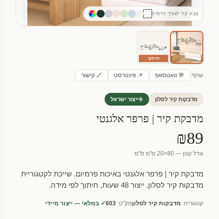
צבע קיר לצורך הדמיה
חיתוך
שתף:
💬 וואטסאפ
📌 פינטרסט
🔗 קישור
מדבקות קיר לסלון
ייצור ישראל
מדבקת קיר | פרפר אלגנטי
₪89
גודל קטן — 80×20 ס"מ ס"מ
מדבקת קיר | פרפר אלגנטי באיכות פרמיום. שייכת לקטגוריית
מדבקות קיר לסלון. ייצור 48 שעות, חיתוך לפי מידה.
קטגוריה:
מדבקות קיר לסלון
מק"ט:
603
✓ במלאי — ייצור מיידי