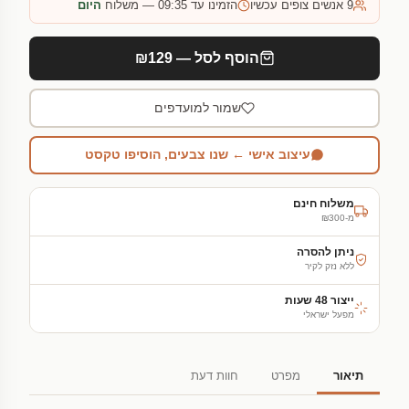
9
אנשים צופים עכשיו
הזמינו עד 09:35 — משלוח
היום
הוסף לסל — ₪129
שמור למועדפים
עיצוב אישי ← שנו צבעים, הוסיפו טקסט
משלוח חינם
מ-₪300
ניתן להסרה
ללא נזק לקיר
ייצור 48 שעות
מפעל ישראלי
תיאור
מפרט
חוות דעת