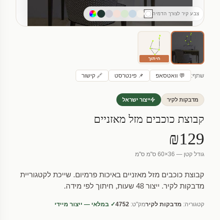
צבע קיר לצורך הדמיה
חיתוך
שתף:
💬 וואטסאפ
📌 פינטרסט
🔗 קישור
מדבקות לקיר
ייצור ישראל
קבוצת כוכבים מזל מאזניים
₪129
גודל קטן — 36×60 ס"מ ס"מ
קבוצת כוכבים מזל מאזניים באיכות פרמיום. שייכת לקטגוריית
מדבקות לקיר. ייצור 48 שעות, חיתוך לפי מידה.
קטגוריה:
מדבקות לקיר
מק"ט:
4752
✓ במלאי — ייצור מיידי