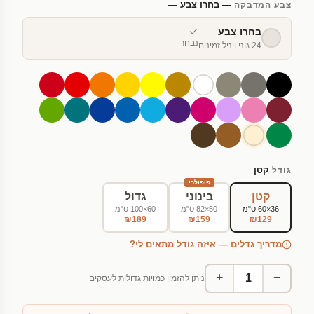
— בחרו צבע —
צבע המדבקה
בחרו צבע
נבחר
24 גוני ויניל זמינים
קטן
גודל
פופולרי
קטן
בינוני
גדול
36×60 ס"מ
50×82 ס"מ
60×100 ס"מ
₪189
₪159
₪129
מדריך גדלים — איזה גודל מתאים לי?
+
−
ניתן להזמין כמויות גדולות לעסקים