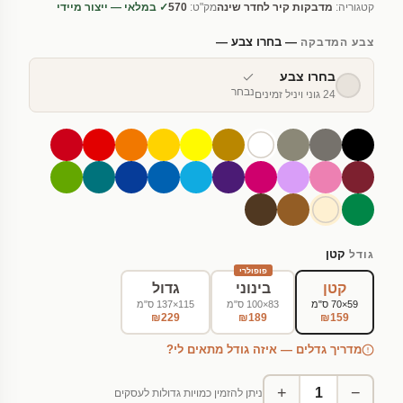
קטגוריה:
מדבקות קיר לחדר שינה
מק"ט:
570
✓ במלאי — ייצור מיידי
— בחרו צבע —
צבע המדבקה
בחרו צבע
נבחר
24 גוני ויניל זמינים
קטן
גודל
פופולרי
קטן
בינוני
גדול
59×70 ס"מ
83×100 ס"מ
115×137 ס"מ
₪229
₪189
₪159
מדריך גדלים — איזה גודל מתאים לי?
+
−
ניתן להזמין כמויות גדולות לעסקים