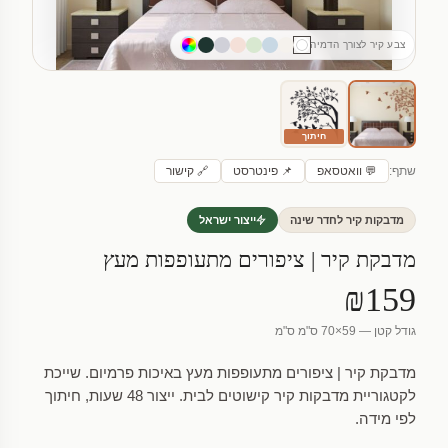
צבע קיר לצורך הדמיה
חיתוך
שתף:
💬 וואטסאפ
📌 פינטרסט
🔗 קישור
מדבקות קיר לחדר שינה
ייצור ישראל
מדבקת קיר | ציפורים מתעופפות מעץ
₪159
גודל קטן — 59×70 ס"מ ס"מ
מדבקת קיר | ציפורים מתעופפות מעץ באיכות פרמיום. שייכת
לקטגוריית מדבקות קיר קישוטים לבית. ייצור 48 שעות, חיתוך
לפי מידה.