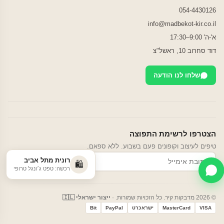
054-4430126
info@madbekot-kir.co.il
א'-ה' 9:00–17:30
דוד סחרוב 10, ראשל"צ
שלחו לנו הודעה
הצטרפו לרשימת התפוצה
טיפים לעיצוב וקופונים פעם בשבוע. ללא ספאם.
רונית מתל אביב
הרשמה
🛍️
רכשה: טפט ג׳ונגל טרופי
© 2026 מדבקות קיר. כל הזכויות שמורות. ·
ייצור ישראלי 🇮🇱
VISA
MasterCard
ישראכרט
PayPal
Bit