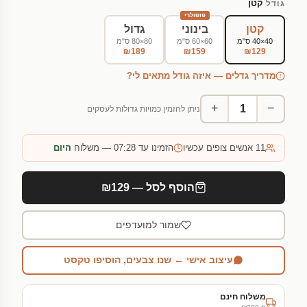
קטן
גודל
פופולרי
קטן
בינוני
גדול
40×40 ס"מ
60×60 ס"מ
80×80 ס"מ
₪189
₪159
₪129
מדריך גדלים — איזה גודל מתאים לי?
+
−
ניתן להזמין כמויות גדולות לעסקים
11
אנשים צופים עכשיו
הזמינו עד 07:28 — משלוח
היום
הוסף לסל — ₪129
שמור למועדפים
עיצוב אישי ← שנו צבעים, הוסיפו טקסט
משלוח חינם