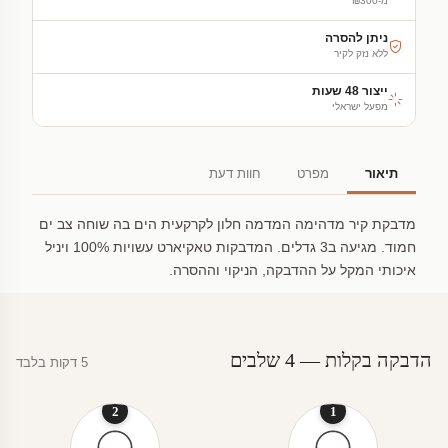
מ-₪300
ניתן להסרה
ללא נזק לקיר
ייצור 48 שעות
מפעל ישראלי
תיאור
מפרט
חוות דעת
מדבקת קיר מדהימה המדמה חלון לקרקעית הים בה שוחה צב ים
חמוד. מגיעה ב3 גדלים. המדבקות טאקיארט עשויות 100% ויניל
איכותי המקל על ההדבקה, הניקוי וההסרה.
הדבקה בקלות — 4 שלבים
5 דקות בלבד
2
1