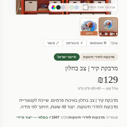
צבע קיר לצורך הדמיה
חיתוך
שתף:
💬 וואטסאפ
📌 פינטרסט
🔗 קישור
מדבקות לחדרי תינוקות
ייצור ישראל
מדבקת קיר | צב בחלון
₪129
גודל קטן — 40×40 ס"מ ס"מ
מדבקת קיר | צב בחלון באיכות פרמיום. שייכת לקטגוריית
מדבקות לחדרי תינוקות. ייצור 48 שעות, חיתוך לפי מידה.
קטגוריה:
מדבקות לחדרי תינוקות
מק"ט:
1607
✓ במלאי — ייצור מיידי