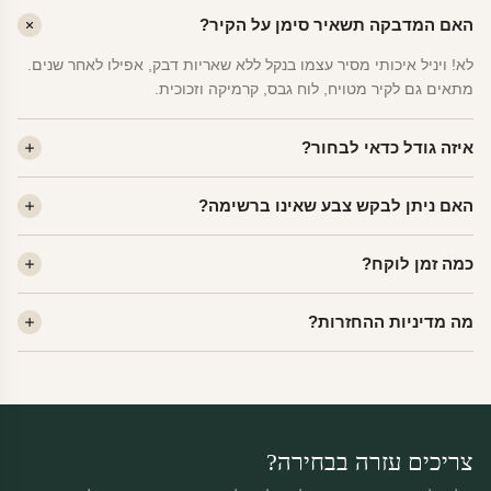
האם המדבקה תשאיר סימן על הקיר?
לא! ויניל איכותי מסיר עצמו בנקל ללא שאריות דבק, אפילו לאחר שנים.
מתאים גם לקיר מטויח, לוח גבס, קרמיקה וזכוכית.
איזה גודל כדאי לבחור?
לחדר ילדים ממוצע — גודל M (60×78 ס"מ) הוא הנפוץ ביותר. לחדר
האם ניתן לבקש צבע שאינו ברשימה?
שינה של מבוגרים — L. לפינה קטנה — S.
כן! יש לנו מעל 80 גוני ויניל. שלחו לנו בוואטסאפ ונשלח לכם דוגמית. רוב
כמה זמן לוקח?
הצבעים זמינים ללא תוספת מחיר.
ייצור 48 שעות. משלוח 1–3 ימי עסקים לכל הארץ. הזמנות שנכנסות עד
מה מדיניות ההחזרות?
14:00 — יצאו באותו יום.
מוצרי מלאי — 30 יום החזרה מלאה. מוצרים מותאמים אישית —
החזרה רק בפגם ייצור. נדיר שזה קורה.
צריכים עזרה בבחירה?