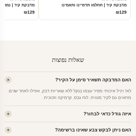
מדבקת קיר | תחלמו תדמיינו ותאמינו
מדבקת קיר | נמר
₪
129
₪
129
שאלות נפוצות
האם המדבקה תשאיר סימן על הקיר?
לא! ויניל איכותי מסיר עצמו בנקל ללא שאריות דבק, אפילו לאחר שנים.
מתאים גם לקיר מטויח, לוח גבס, קרמיקה וזכוכית.
איזה גודל כדאי לבחור?
לחדר ילדים ממוצע — גודל M (60×78 ס"מ) הוא הנפוץ ביותר. לחדר
האם ניתן לבקש צבע שאינו ברשימה?
שינה של מבוגרים — L. לפינה קטנה — S.