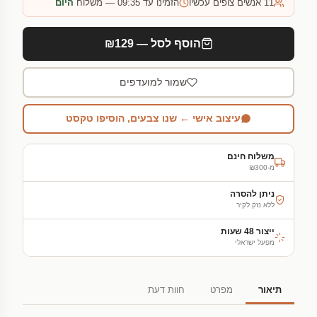
11
אנשים צופים עכשיו
הזמינו עד 09:35 — משלוח
היום
הוסף לסל — ₪129
שמור למועדפים
עיצוב אישי ← שנו צבעים, הוסיפו טקסט
משלוח חינם
מ-₪300
ניתן להסרה
ללא נזק לקיר
ייצור 48 שעות
מפעל ישראלי
תיאור
מפרט
חוות דעת