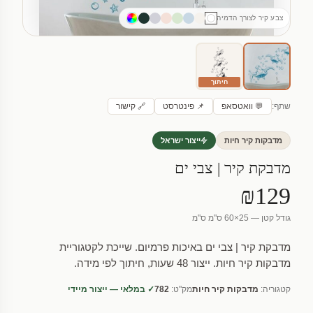
צבע קיר לצורך הדמיה
חיתוך
שתף:
💬 וואטסאפ
📌 פינטרסט
🔗 קישור
מדבקות קיר חיות
ייצור ישראל
מדבקת קיר | צבי ים
₪129
גודל קטן — 25×60 ס"מ ס"מ
מדבקת קיר | צבי ים באיכות פרמיום. שייכת לקטגוריית
מדבקות קיר חיות. ייצור 48 שעות, חיתוך לפי מידה.
קטגוריה:
מדבקות קיר חיות
מק"ט:
782
✓ במלאי — ייצור מיידי