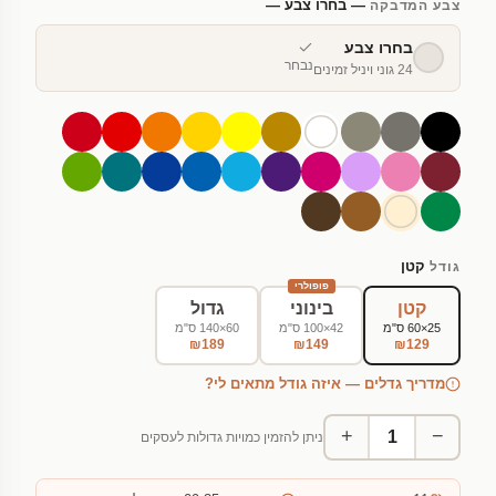
— בחרו צבע —
צבע המדבקה
בחרו צבע
נבחר
24 גוני ויניל זמינים
קטן
גודל
פופולרי
קטן
בינוני
גדול
25×60 ס"מ
42×100 ס"מ
60×140 ס"מ
₪189
₪149
₪129
מדריך גדלים — איזה גודל מתאים לי?
+
−
ניתן להזמין כמויות גדולות לעסקים