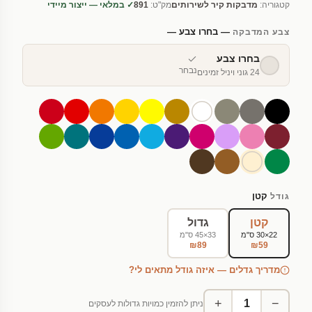
קטגוריה:
מדבקות קיר לשירותים
מק"ט:
891
✓ במלאי — ייצור מיידי
— בחרו צבע —
צבע המדבקה
בחרו צבע
נבחר
24 גוני ויניל זמינים
קטן
גודל
קטן
גדול
22×30 ס"מ
33×45 ס"מ
₪89
₪59
מדריך גדלים — איזה גודל מתאים לי?
+
−
ניתן להזמין כמויות גדולות לעסקים