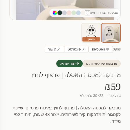
צבע קיר לצורך הדמיה
חיתוך
שתף:
💬 וואטסאפ
📌 פינטרסט
🔗 קישור
מדבקות קיר לשירותים
ייצור ישראל
מדבקה למכסה האסלה | פרצוף לחוץ
₪59
גודל קטן — 22×30 ס"מ ס"מ
מדבקה למכסה האסלה | פרצוף לחוץ באיכות פרמיום. שייכת
לקטגוריית מדבקות קיר לשירותים. ייצור 48 שעות, חיתוך לפי
מידה.