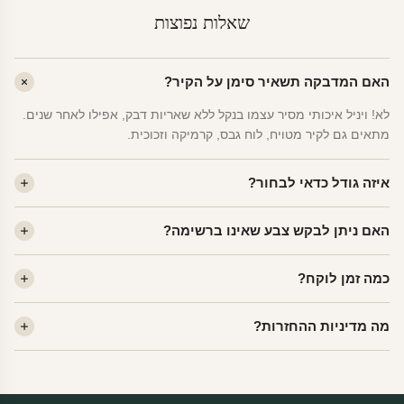
שאלות נפוצות
האם המדבקה תשאיר סימן על הקיר?
לא! ויניל איכותי מסיר עצמו בנקל ללא שאריות דבק, אפילו לאחר שנים.
מתאים גם לקיר מטויח, לוח גבס, קרמיקה וזכוכית.
איזה גודל כדאי לבחור?
לחדר ילדים ממוצע — גודל M (60×78 ס"מ) הוא הנפוץ ביותר. לחדר
האם ניתן לבקש צבע שאינו ברשימה?
שינה של מבוגרים — L. לפינה קטנה — S.
כן! יש לנו מעל 80 גוני ויניל. שלחו לנו בוואטסאפ ונשלח לכם דוגמית. רוב
כמה זמן לוקח?
הצבעים זמינים ללא תוספת מחיר.
ייצור 48 שעות. משלוח 1–3 ימי עסקים לכל הארץ. הזמנות שנכנסות עד
מה מדיניות ההחזרות?
14:00 — יצאו באותו יום.
מוצרי מלאי — 30 יום החזרה מלאה. מוצרים מותאמים אישית —
החזרה רק בפגם ייצור. נדיר שזה קורה.