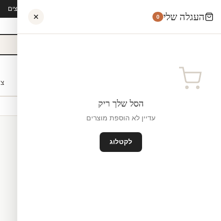
קיץ 2026 · משלוח חינם מ-₪300 · ייצור 48 שעות · 15,000+ לקוחות מרוצים
העגלה שלי
0
אישי
לקוחות עסקיים
מעצבים
בתי ספר
השראה
צו
הסל שלך ריק
עדיין לא הוספת מוצרים
לקטלוג
מדבקות קיר לסלון
ייצור ישראל
₪0
גודל קטן — 35×60 ס"מ ס"מ