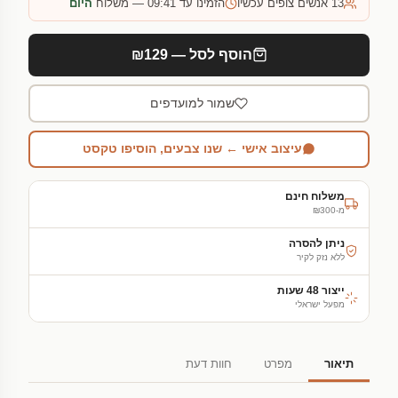
13
אנשים צופים עכשיו
הזמינו עד 09:41 — משלוח
היום
הוסף לסל — ₪129
שמור למועדפים
עיצוב אישי ← שנו צבעים, הוסיפו טקסט
משלוח חינם
מ-₪300
ניתן להסרה
ללא נזק לקיר
ייצור 48 שעות
מפעל ישראלי
תיאור
מפרט
חוות דעת