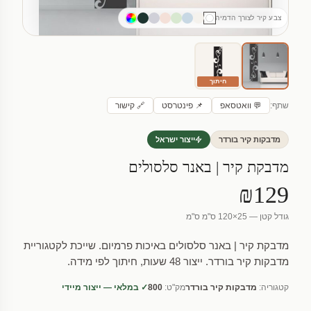
צבע קיר לצורך הדמיה
חיתוך
שתף:
💬 וואטסאפ
📌 פינטרסט
🔗 קישור
מדבקות קיר בורדר
ייצור ישראל
מדבקת קיר | באנר סלסולים
₪129
גודל קטן — 25×120 ס"מ ס"מ
מדבקת קיר | באנר סלסולים באיכות פרמיום. שייכת לקטגוריית
מדבקות קיר בורדר. ייצור 48 שעות, חיתוך לפי מידה.
קטגוריה:
מדבקות קיר בורדר
מק"ט:
800
✓ במלאי — ייצור מיידי