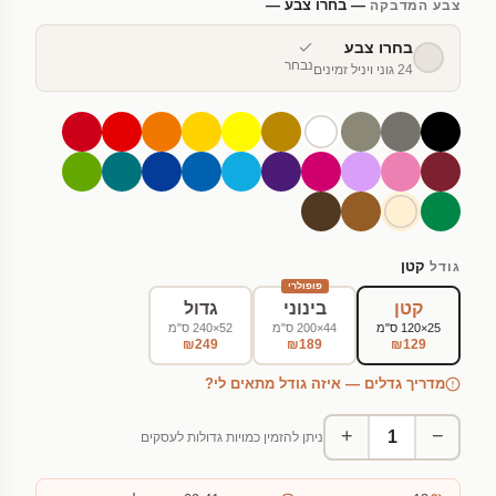
— בחרו צבע —
צבע המדבקה
בחרו צבע
נבחר
24 גוני ויניל זמינים
קטן
גודל
פופולרי
קטן
בינוני
גדול
25×120 ס"מ
44×200 ס"מ
52×240 ס"מ
₪249
₪189
₪129
מדריך גדלים — איזה גודל מתאים לי?
+
−
ניתן להזמין כמויות גדולות לעסקים