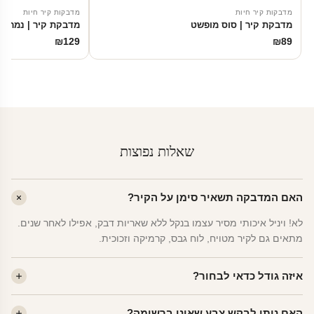
מדבקות קיר חיות
מדבקות קיר חיות
מדבקת קיר | סוס מופשט
מדבקת קיר | נמרים 
₪
129
₪
89
שאלות נפוצות
האם המדבקה תשאיר סימן על הקיר?
לא! ויניל איכותי מסיר עצמו בנקל ללא שאריות דבק, אפילו לאחר שנים.
מתאים גם לקיר מטויח, לוח גבס, קרמיקה וזכוכית.
איזה גודל כדאי לבחור?
לחדר ילדים ממוצע — גודל M (60×78 ס"מ) הוא הנפוץ ביותר. לחדר
האם ניתן לבקש צבע שאינו ברשימה?