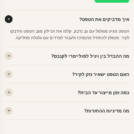
איך מדביקים את הטפט?
הטפט מגיע מגולגל עם גב נדבק. קלפו את הניילון מגב הטפט והדבקו
לקיר. מומלץ להתחיל מהמרכז ולעבוד לצדדים עם גלגלת מחליקה.
מה ההבדל בין ויניל לפוליימרי לקנבס?
ויניל — עמיד, רחיץ, לכל חדר. פוליימרי — טקסטורה עדינה, מרקם
האם הטפט ישאיר נזק לקיר?
פרמיום. קנבס — בד אמנותי יוקרתי, מט.
לא. ויניל איכותי מסיר עצמו ללא שאריות דבק, אפילו לאחר שנים.
כמה זמן מייצור עד הבית?
מתאים לקיר מטויח, גבס, קרמיקה וזכוכית.
ייצור 48 שעות + משלוח 1–3 ימי עסקים. הזמנות שנכנסות עד 14:00 —
מה מדיניות ההחזרות?
יוצאות באותו יום.
מוצרים מותאמים אישית — החזרה רק בפגם ייצור. נחליף ללא עלות +
משלוח חינם.