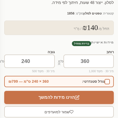
לסלון. ייצור 48 שעות, חיתוך לפי מידה.
קטגוריה:
טפטים לסלון
מק"ט:
1856
₪140
החל מ-
/ מ"ר
מידות אישיות
ברירת מחדל
רוחב
גובה
ס"מ
ס"מ
×
מינ' 30 · מקס' 1,000
מינ' 30 · מקס' 500
360 × 240 ס"מ — ₪799
גודל סטנדרטי:
הזינו מידות להמשך
שמור למועדפים