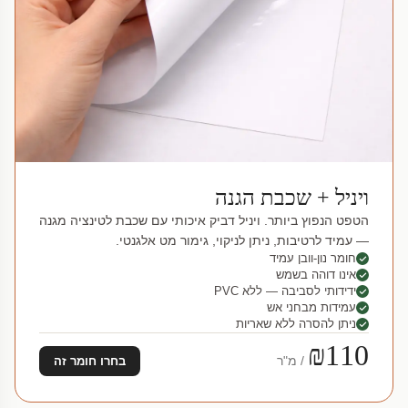
ויניל + שכבת הגנה
הטפט הנפוץ ביותר. ויניל דביק איכותי עם שכבת לטינציה מגנה
— עמיד לרטיבות, ניתן לניקוי, גימור מט אלגנטי.
חומר נון-וובן עמיד
אינו דוהה בשמש
ידידותי לסביבה — ללא PVC
עמידות מבחני אש
ניתן להסרה ללא שאריות
₪110
/ מ"ר
בחרו חומר זה