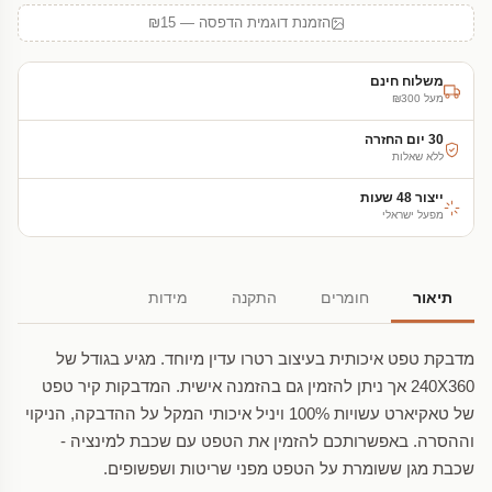
הזמנת דוגמית הדפסה — ₪15
משלוח חינם
מעל ₪300
30 יום החזרה
ללא שאלות
ייצור 48 שעות
מפעל ישראלי
תיאור
חומרים
התקנה
מידות
מדבקת טפט איכותית בעיצוב רטרו עדין מיוחד. מגיע בגודל של
240X360 אך ניתן להזמין גם בהזמנה אישית. המדבקות קיר טפט
של טאקיארט עשויות 100% ויניל איכותי המקל על ההדבקה, הניקוי
וההסרה. באפשרותכם להזמין את הטפט עם שכבת למינציה -
שכבת מגן ששומרת על הטפט מפני שריטות ושפשופים.