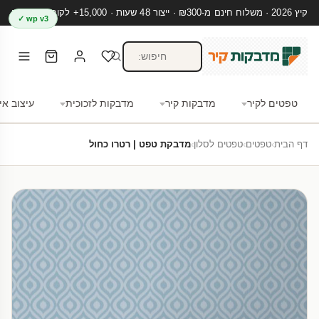
קיץ 2026 · משלוח חינם מ-₪300 · ייצור 48 שעות · 15,000+ לקוחות מרוצים
wp v3 ✓
טפטים לקיר
מדבקות קיר
מדבקות לזכוכית
עיצוב אי
דף הבית
›
טפטים
›
טפטים לסלון
›
מדבקת טפט | רטרו כחול