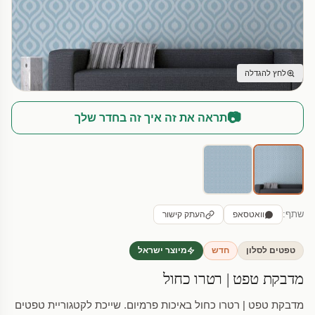
לחץ להגדלה
📷
תראה את זה איך זה בחדר שלך
שתף:
וואטסאפ
העתק קישור
טפטים לסלון
חדש
מיוצר ישראל
מדבקת טפט | רטרו כחול
מדבקת טפט | רטרו כחול באיכות פרמיום. שייכת לקטגוריית טפטים