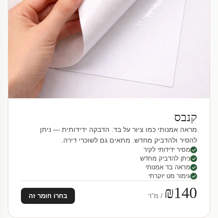
קנבס
מראה אמנותי כמו ציור על בד. הדבקה ידידותית — ניתן
להסיר ולהדביק מחדש. מתאים גם לשוכרי דירה.
מסיר ידידותי לקיר
ניתן להדביק מחדש
מראה בד אמנותי
גימור מט יוקרתי
₪140
/ מ"ר
בחרו חומר זה