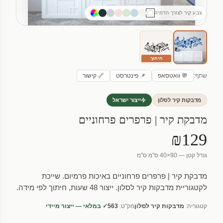
צבע קיר לצורך הדמיה
חיתוך
שתף:
💬 וואטסאפ
📌 פינטרסט
🔗 קישור
מדבקות קיר לסלון
ייצור ישראל
מדבקת קיר | פרפרים פרחוניים
₪129
גודל קטן — 90×40 ס"מ ס"מ
מדבקת קיר | פרפרים פרחוניים באיכות פרמיום. שייכת
לקטגוריית מדבקות קיר לסלון. ייצור 48 שעות, חיתוך לפי מידה.
קטגוריה:
מדבקות קיר לסלון
מק"ט:
563
✓ במלאי — ייצור מיידי