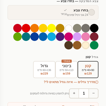
— בחרו צבע —
צבע המדבקה
בחרו צבע
נבחר
24 גוני ויניל זמינים
קטן
גודל
פופולרי
קטן
בינוני
גדול
90×40 ס"מ
113×50 ס"מ
136×60 ס"מ
₪229
₪159
₪129
מדריך גדלים — איזה גודל מתאים לי?
+
−
ניתן להזמין כמויות גדולות לעסקים