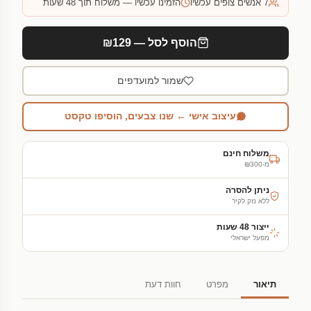
7
אנשים צופים עכשיו
הזמינו עכשיו — משלוח תוך 48 שעות
הוסף לסל — ₪129
שמור למועדפים
עיצוב אישי ← שנו צבעים, הוסיפו טקסט
משלוח חינם
מ-₪300
ניתן להסרה
ללא נזק לקיר
ייצור 48 שעות
מפעל ישראלי
תיאור
מפרט
חוות דעת