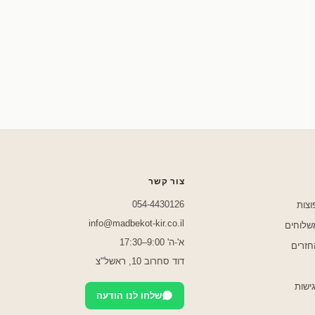
שלחו לנו בוואטסאפ
צור קשר
054-4430126
וצות
info@madbekot-kir.co.il
משלוחים
א'-ה' 9:00–17:30
חזרים
דוד סחרוב 10, ראשל"צ
ישות
שלחו לנו הודעה