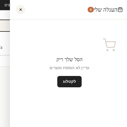
קיץ 2026 · משלוח חינם מ-₪300 · ייצור 48 שעות · 15,000+ לקוחות מרוצים
העגלה שלי
0
אישי
לקוחות עסקיים
מעצבים
בתי ספר
השראה
צו
הסל שלך ריק
עדיין לא הוספת מוצרים
לקטלוג
טפטים למשרד
ייצור ישראל
₪0
גודל סטנדרטי — 60×240 ס"מ ס"מ