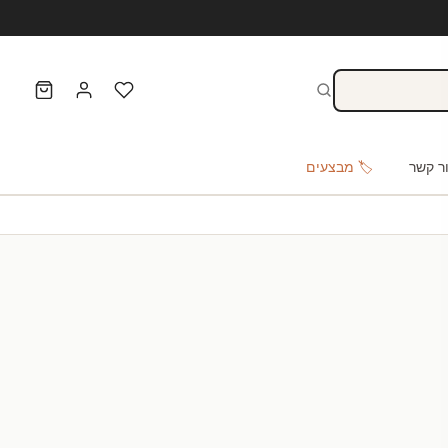
ר קשר
🏷️ מבצעים