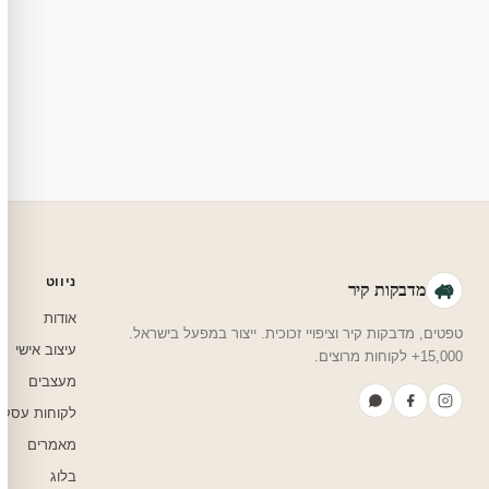
מוצרי מלאי — 30 יום החזרה מלאה. מוצרים מותאמים אישית — החזרה רק בפגם ייצור. נדיר שזה קורה.
צריכים עזרה בבחירה?
שלחו לנו בוואטסאפ — נמליץ על גודל, צבע ועיצוב שיתאים לחדר שלכם.
ניווט
מדבקות קיר
אודות
טפטים, מדבקות קיר וציפויי זכוכית. ייצור במפעל בישראל.
עיצוב אישי
15,000+ לקוחות מרוצים.
מעצבים
לקוחות עסקי
מאמרים
בלוג