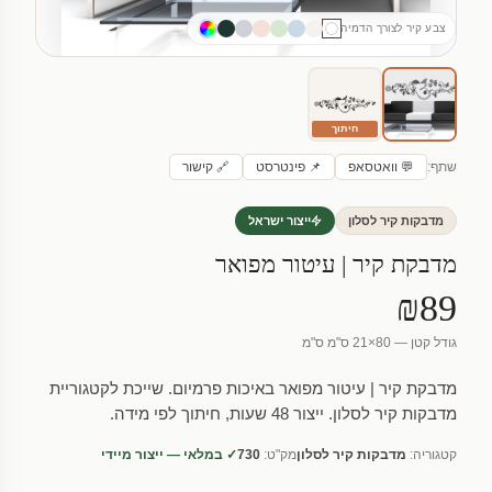
צבע קיר לצורך הדמיה
חיתוך
שתף:
💬 וואטסאפ
📌 פינטרסט
🔗 קישור
מדבקות קיר לסלון
ייצור ישראל
מדבקת קיר | עיטור מפואר
₪89
גודל קטן — 80×21 ס"מ ס"מ
מדבקת קיר | עיטור מפואר באיכות פרמיום. שייכת לקטגוריית
מדבקות קיר לסלון. ייצור 48 שעות, חיתוך לפי מידה.
קטגוריה:
מדבקות קיר לסלון
מק"ט:
730
✓ במלאי — ייצור מיידי