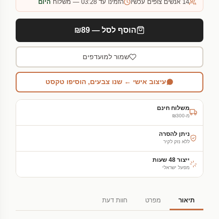
14
אנשים צופים עכשיו
הזמינו עד 03:28 — משלוח
היום
הוסף לסל — ₪89
שמור למועדפים
עיצוב אישי ← שנו צבעים, הוסיפו טקסט
משלוח חינם
מ-₪300
ניתן להסרה
ללא נזק לקיר
ייצור 48 שעות
מפעל ישראלי
תיאור
מפרט
חוות דעת