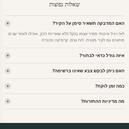
שאלות נפוצות
האם המדבקה תשאיר סימן על הקיר?
לא! ויניל איכותי מסיר עצמו בנקל ללא שאריות דבק, אפילו לאחר שנים.
מתאים גם לקיר מטויח, לוח גבס, קרמיקה וזכוכית.
איזה גודל כדאי לבחור?
לחדר ילדים ממוצע — גודל M (60×78 ס"מ) הוא הנפוץ ביותר. לחדר
האם ניתן לבקש צבע שאינו ברשימה?
שינה של מבוגרים — L. לפינה קטנה — S.
כן! יש לנו מעל 80 גוני ויניל. שלחו לנו בוואטסאפ ונשלח לכם דוגמית. רוב
כמה זמן לוקח?
הצבעים זמינים ללא תוספת מחיר.
ייצור 48 שעות. משלוח 1–3 ימי עסקים לכל הארץ. הזמנות שנכנסות עד
מה מדיניות ההחזרות?
14:00 — יצאו באותו יום.
מוצרי מלאי — 30 יום החזרה מלאה. מוצרים מותאמים אישית —
החזרה רק בפגם ייצור. נדיר שזה קורה.