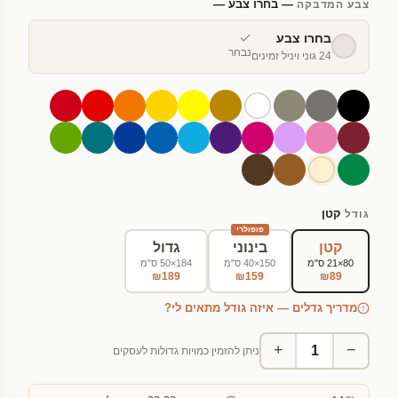
— בחרו צבע —
צבע המדבקה
בחרו צבע
נבחר
24 גוני ויניל זמינים
קטן
גודל
פופולרי
קטן
בינוני
גדול
80×21 ס"מ
150×40 ס"מ
184×50 ס"מ
₪189
₪159
₪89
מדריך גדלים — איזה גודל מתאים לי?
+
−
ניתן להזמין כמויות גדולות לעסקים