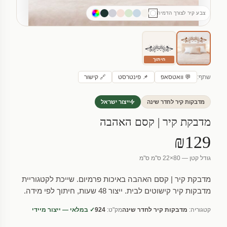
צבע קיר לצורך הדמיה
חיתוך
שתף:
💬 וואטסאפ
📌 פינטרסט
🔗 קישור
מדבקות קיר לחדר שינה
ייצור ישראל
מדבקת קיר | קסם האהבה
₪129
גודל קטן — 80×22 ס"מ ס"מ
מדבקת קיר | קסם האהבה באיכות פרמיום. שייכת לקטגוריית
מדבקות קיר קישוטים לבית. ייצור 48 שעות, חיתוך לפי מידה.
קטגוריה:
מדבקות קיר לחדר שינה
מק"ט:
924
✓ במלאי — ייצור מיידי