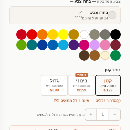
— בחרו צבע —
צבע המדבקה
בחרו צבע
נבחר
24 גוני ויניל זמינים
קטן
גודל
פופולרי
קטן
בינוני
גדול
80×22 ס"מ
140×40 ס"מ
180×50 ס"מ
₪189
₪159
₪129
מדריך גדלים — איזה גודל מתאים לי?
+
−
ניתן להזמין כמויות גדולות לעסקים