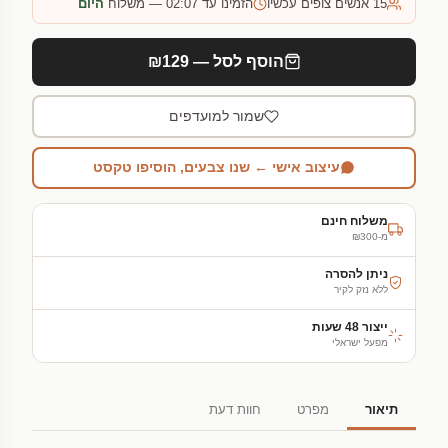
15
אנשים צופים עכשיו
הזמינו עד 02:07 — משלוח
היום
הוסף לסל — ₪129
שמור למועדפים
עיצוב אישי ← שנו צבעים, הוסיפו טקסט
משלוח חינם
מ-₪300
ניתן להסרה
ללא נזק לקיר
ייצור 48 שעות
מפעל ישראלי
תיאור
מפרט
חוות דעת