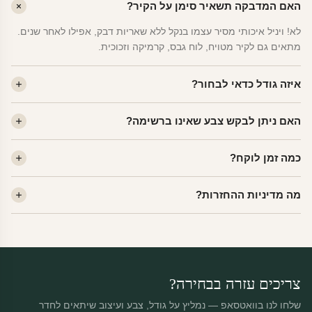
האם המדבקה תשאיר סימן על הקיר?
לא! ויניל איכותי מסיר עצמו בנקל ללא שאריות דבק, אפילו לאחר שנים.
מתאים גם לקיר מטויח, לוח גבס, קרמיקה וזכוכית.
איזה גודל כדאי לבחור?
לחדר ילדים ממוצע — גודל M (60×78 ס"מ) הוא הנפוץ ביותר. לחדר
האם ניתן לבקש צבע שאינו ברשימה?
שינה של מבוגרים — L. לפינה קטנה — S.
כן! יש לנו מעל 80 גוני ויניל. שלחו לנו בוואטסאפ ונשלח לכם דוגמית. רוב
כמה זמן לוקח?
הצבעים זמינים ללא תוספת מחיר.
ייצור 48 שעות. משלוח 1–3 ימי עסקים לכל הארץ. הזמנות שנכנסות עד
מה מדיניות ההחזרות?
14:00 — יצאו באותו יום.
מוצרי מלאי — 30 יום החזרה מלאה. מוצרים מותאמים אישית —
החזרה רק בפגם ייצור. נדיר שזה קורה.
צריכים עזרה בבחירה?
שלחו לנו בוואטסאפ — נמליץ על גודל, צבע ועיצוב שיתאים לחדר