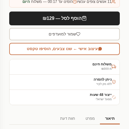
11
אנשים צופים עכשיו
הזמינו עד 00:17 — משלוח
היום
הוסף לסל — ₪129
שמור למועדפים
עיצוב אישי ← שנו צבעים, הוסיפו טקסט
משלוח חינם
מ-₪300
ניתן להסרה
ללא נזק לקיר
ייצור 48 שעות
מפעל ישראלי
תיאור
מפרט
חוות דעת