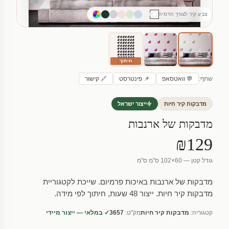
צבע קיר לצורך הדמיה
חיתוך
שתף:
💬 וואטסאפ
📌 פינטרסט
🔗 קישור
מדבקות קיר חיות
ייצור ישראל
מדבקות של ארנבות
₪129
גודל קטן — 60×102 ס"מ ס"מ
מדבקות של ארנבות באיכות פרמיום. שייכת לקטגוריית
מדבקות קיר חיות. ייצור 48 שעות, חיתוך לפי מידה.
קטגוריה:
מדבקות קיר חיות
מק"ט:
3657
✓ במלאי — ייצור מיידי