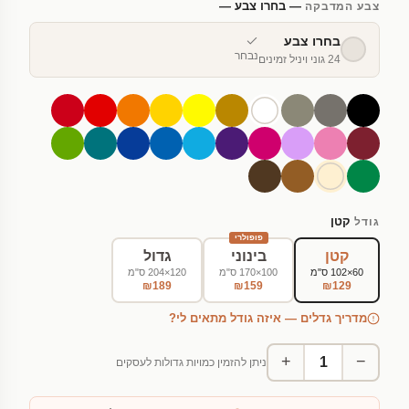
— בחרו צבע —
צבע המדבקה
בחרו צבע
נבחר
24 גוני ויניל זמינים
קטן
גודל
פופולרי
קטן
בינוני
גדול
60×102 ס"מ
100×170 ס"מ
120×204 ס"מ
₪189
₪159
₪129
מדריך גדלים — איזה גודל מתאים לי?
+
−
ניתן להזמין כמויות גדולות לעסקים