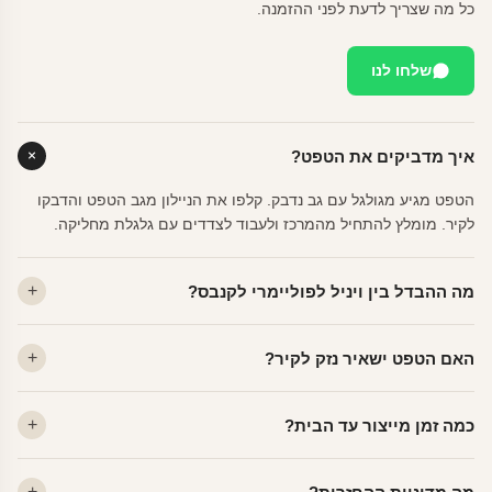
כל מה שצריך לדעת לפני ההזמנה.
שלחו לנו
איך מדביקים את הטפט?
הטפט מגיע מגולגל עם גב נדבק. קלפו את הניילון מגב הטפט והדבקו
לקיר. מומלץ להתחיל מהמרכז ולעבוד לצדדים עם גלגלת מחליקה.
מה ההבדל בין ויניל לפוליימרי לקנבס?
ויניל — עמיד, רחיץ, לכל חדר. פוליימרי — טקסטורה עדינה, מרקם
האם הטפט ישאיר נזק לקיר?
פרמיום. קנבס — בד אמנותי יוקרתי, מט.
לא. ויניל איכותי מסיר עצמו ללא שאריות דבק, אפילו לאחר שנים.
כמה זמן מייצור עד הבית?
מתאים לקיר מטויח, גבס, קרמיקה וזכוכית.
ייצור 48 שעות + משלוח 1–3 ימי עסקים. הזמנות שנכנסות עד 14:00 —