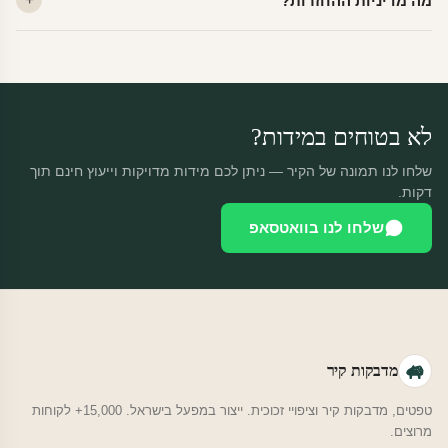
מה מדיניות ההחזרות?
יוצאות באותו יום.
מוצרים מותאמים אישית — החזרה רק בפגם ייצור. נחליף ללא עלות +
משלוח חינם.
לא בטוחים במידות?
שלחו לנו תמונה של הקיר — ניתן לכם מידות מדויקות וייעוץ חינם תוך
דקות.
שלחו לנו בוואטסאפ
מדבקות קיר
טפטים, מדבקות קיר וציפויי זכוכית. ייצור במפעל בישראל. 15,000+ לקוחות
מרוצים.