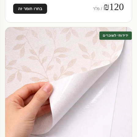
₪120
/ מ"ר
בחרו חומר זה
ידידותי לשוכרים