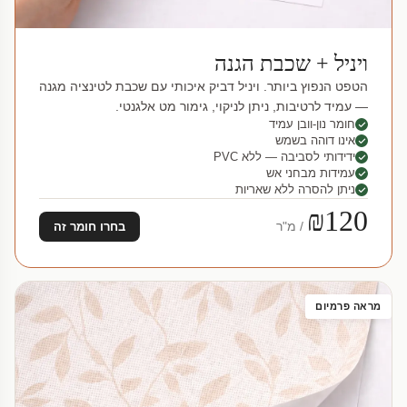
ויניל + שכבת הגנה
הטפט הנפוץ ביותר. ויניל דביק איכותי עם שכבת לטינציה מגנה
— עמיד לרטיבות, ניתן לניקוי, גימור מט אלגנטי.
חומר נון-וובן עמיד
אינו דוהה בשמש
ידידותי לסביבה — ללא PVC
עמידות מבחני אש
ניתן להסרה ללא שאריות
₪120
/ מ"ר
בחרו חומר זה
מראה פרמיום