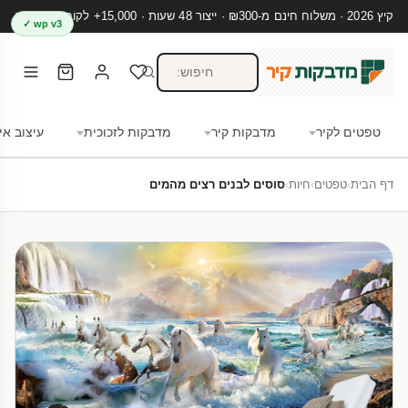
קיץ 2026 · משלוח חינם מ-₪300 · ייצור 48 שעות · 15,000+ לקוחות מרוצים
wp v3 ✓
טפטים לקיר
מדבקות קיר
מדבקות לזכוכית
עיצוב אי
דף הבית
›
טפטים
›
חיות
›
סוסים לבנים רצים מהמים