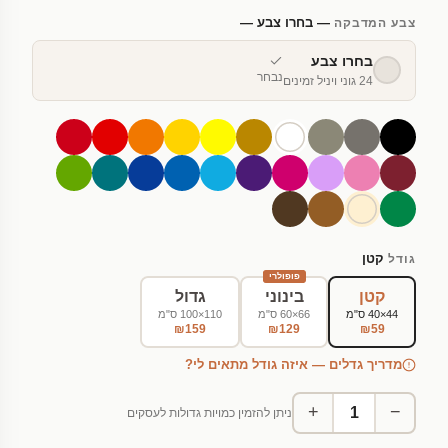
— בחרו צבע —
צבע המדבקה
בחרו צבע
נבחר
24 גוני ויניל זמינים
קטן
גודל
פופולרי
קטן
בינוני
גדול
44×40 ס"מ
66×60 ס"מ
110×100 ס"מ
₪159
₪129
₪59
מדריך גדלים — איזה גודל מתאים לי?
+
−
ניתן להזמין כמויות גדולות לעסקים