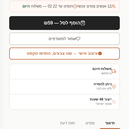
12
אנשים צופים עכשיו
הזמינו עד 02:22 — משלוח
היום
הוסף לסל — ₪59
שמור למועדפים
עיצוב אישי ← שנו צבעים, הוסיפו טקסט
משלוח חינם
מ-₪300
ניתן להסרה
ללא נזק לקיר
ייצור 48 שעות
מפעל ישראלי
תיאור
מפרט
חוות דעת