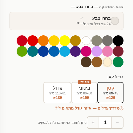
— בחרו צבע —
צבע המדבקה
בחרו צבע
נבחר
24 גוני ויניל זמינים
קטן
גודל
פופולרי
קטן
בינוני
גדול
45×60 ס"מ
60×80 ס"מ
81×110 ס"מ
₪189
₪159
₪129
מדריך גדלים — איזה גודל מתאים לי?
+
−
ניתן להזמין כמויות גדולות לעסקים