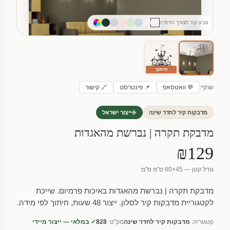
צבע קיר לצורך הדמיה
חיתוך
שתף:
💬 וואטסאפ
📌 פינטרסט
🔗 קישור
מדבקות קיר לחדר שינה
ייצור ישראל
מדבקת תקרה | נברשת מהאגדות
₪129
גודל קטן — 45×60 ס"מ ס"מ
מדבקת תקרה | נברשת מהאגדות באיכות פרמיום. שייכת
לקטגוריית מדבקות קיר לסלון. ייצור 48 שעות, חיתוך לפי מידה.
קטגוריה:
מדבקות קיר לחדר שינה
מק"ט:
828
✓ במלאי — ייצור מיידי