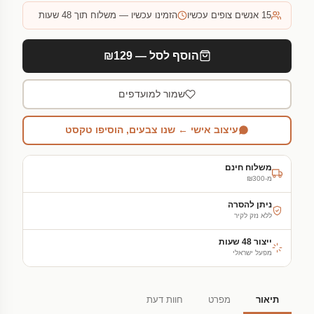
15
אנשים צופים עכשיו
הזמינו עכשיו — משלוח תוך 48 שעות
הוסף לסל — ₪129
שמור למועדפים
עיצוב אישי ← שנו צבעים, הוסיפו טקסט
משלוח חינם
מ-₪300
ניתן להסרה
ללא נזק לקיר
ייצור 48 שעות
מפעל ישראלי
תיאור
מפרט
חוות דעת