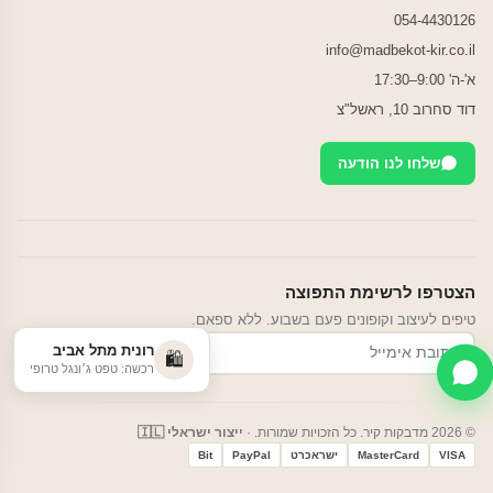
054-4430126
info@madbekot-kir.co.il
א'-ה' 9:00–17:30
דוד סחרוב 10, ראשל"צ
שלחו לנו הודעה
הצטרפו לרשימת התפוצה
טיפים לעיצוב וקופונים פעם בשבוע. ללא ספאם.
רונית מתל אביב
הרשמה
🛍️
רכשה: טפט ג׳ונגל טרופי
© 2026 מדבקות קיר. כל הזכויות שמורות. ·
ייצור ישראלי 🇮🇱
VISA
MasterCard
ישראכרט
PayPal
Bit