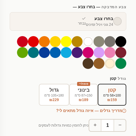
— בחרו צבע —
צבע המדבקה
בחרו צבע
נבחר
24 גוני ויניל זמינים
קטן
גודל
פופולרי
קטן
בינוני
גדול
100×58 ס"מ
150×87 ס"מ
180×105 ס"מ
₪229
₪189
₪159
מדריך גדלים — איזה גודל מתאים לי?
+
−
ניתן להזמין כמויות גדולות לעסקים