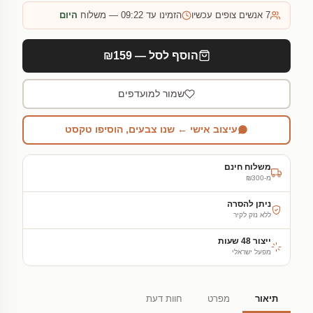
7
אנשים צופים עכשיו
הזמינו עד 09:22 — משלוח
היום
הוסף לסל — ₪159
שמור למועדפים
עיצוב אישי ← שנו צבעים, הוסיפו טקסט
משלוח חינם
מ-₪300
ניתן להסרה
ללא נזק לקיר
ייצור 48 שעות
מפעל ישראלי
תיאור
מפרט
חוות דעת