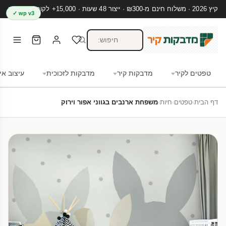
קיץ 2026 · משלוח חינם מ-₪300 · ייצור 48 שעות · 15,000+ לקוחות מרוצים
wp v3 ✓
טפטים לקיר
מדבקות קיר
מדבקות לזכוכית
עיצוב אי
דף הבית
›
טפטים
›
חיות
›
משפחת ארנבים בגווני אפור וירוק