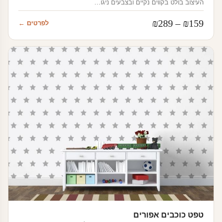
העיצוב בולט בקווים נקיים ובצבעים ניגו…
טווח
₪
289
–
₪
159
לפרטים ←
מחירים:
עד
טפט כוכבים אפורים