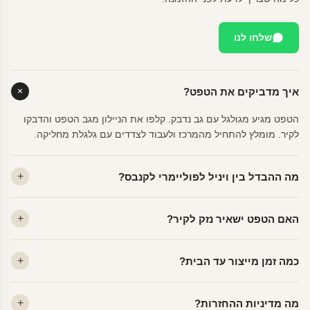
שלחו לנו
איך מדביקים את הטפט?
הטפט מגיע מגולגל עם גב נדבק. קלפו את הניילון מגב הטפט והדבקו
לקיר. מומלץ להתחיל מהמרכז ולעבוד לצדדים עם גלגלת מחליקה.
מה ההבדל בין ויניל לפוליימרי לקנבס?
ויניל — עמיד, רחיץ, לכל חדר. פוליימרי — טקסטורה עדינה, מרקם
האם הטפט ישאיר נזק לקיר?
פרמיום. קנבס — בד אמנותי יוקרתי, מט.
לא. ויניל איכותי מסיר עצמו ללא שאריות דבק, אפילו לאחר שנים.
כמה זמן מייצור עד הבית?
מתאים לקיר מטויח, גבס, קרמיקה וזכוכית.
ייצור 48 שעות + משלוח 1–3 ימי עסקים. הזמנות שנכנסות עד 14:00 —
מה מדיניות ההחזרות?
יוצאות באותו יום.