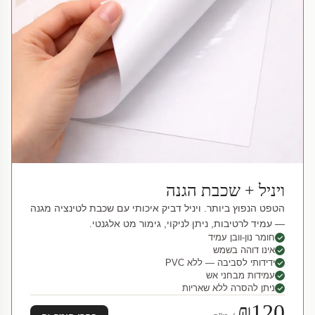
ויניל + שכבת הגנה
הטפט הנפוץ ביותר. ויניל דביק איכותי עם שכבת לטינציה מגנה
— עמיד לרטיבות, ניתן לניקוי, גימור מט אלגנטי.
חומר נון-וובן עמיד
אינו דוהה בשמש
ידידותי לסביבה — ללא PVC
עמידות מבחני אש
ניתן להסרה ללא שאריות
₪120