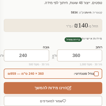
טפטים. ייצור 48 שעות, חיתוך לפי מידה.
קטגוריה:
חיות
מק"ט:
5934
₪140
החל מ-
/ מ"ר
מידות אישיות
ברירת מחדל
רוחב
גובה
ס"מ
ס"מ
×
מינ' 30 · מקס' 1,000
מינ' 30 · מקס' 500
360 × 240 ס"מ — ₪959
גודל סטנדרטי:
הזינו מידות להמשך
שמור למועדפים