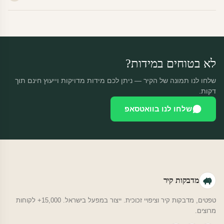
מוצרים מותאמים אישית — החזרה רק בפגם ייצור. נחליף ללא עלות +
משלוח חינם.
לא בטוחים במידות?
שלחו לנו תמונה של הקיר — ניתן לכם מידות מדויקות וייעוץ חינם תוך
דקות.
שלחו לנו בוואטסאפ
מדבקות קיר
טפטים, מדבקות קיר וציפויי זכוכית. ייצור במפעל בישראל. 15,000+ לקוחות
מרוצים.