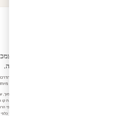
הרכבה בעצמכ
קלה ופשוטה.
ואינה דורשת כלים מיוחד
נקו את הקיר ממוך, ש
1
מדדו ומסמנו את קו 
2
פיצלו לפסים לפי הרו
3
הדבקו מהמרכז כלפי 
4