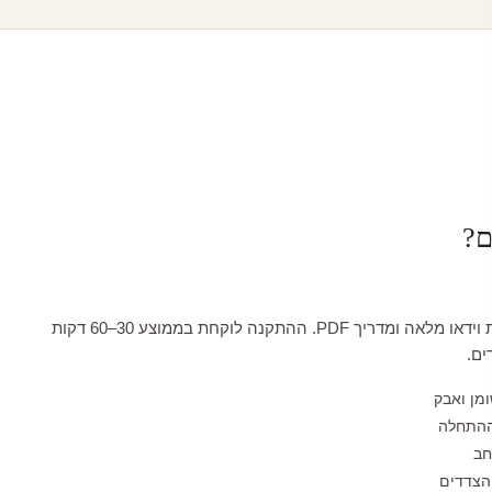
ם?
כל טפט מגיע עם הדרכת וידאו מלאה ומדריך PDF. ההתקנה לוקחת בממוצע 30–60 דקות
ים.
ומן ואבק
ההתחלה
חב
הצדדים