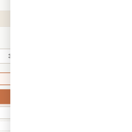
קטגוריה:
חיות
מק"ט:
5918
₪140
החל מ-
/ מ"ר
מידות אישיות
ברירת מחדל
רוחב
מינ' 30 · מקס' 1,000
גודל סטנדרטי: