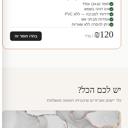
חומר נון-וובן עמיד
אינו דוהה בשמש
ידידותי לסביבה — ללא PVC
עמידות מבחני אש
ניתן להסרה ללא שאריות
₪120
/ מ"ר
בחרו חומר זה
יש לכם הכל?
כלי יישום ואביזרים שיבטיחו תוצאה מושלמת