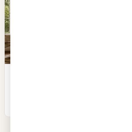
טפט עשבי תיבול ותבלינים
הטפט מציג תבלינים ועשבי תיבול כמו מקלות קינמון, כוכב אניס,
רוזמרין ולבנדר על רקע בז'. הצבעים הבו…
₪
1,037
לפרטים ←