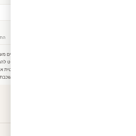
משלוח חינם
מעל ₪300
תיאור
חומרים
התק
מדבקת טפט בעיצוב ארנבים מעוצ
הטפט לא מצריך דבק, פשוט להת
ניתן להזמין במידה סטנדרטית א
מגיע עם שכבת למינציה - שכבת 