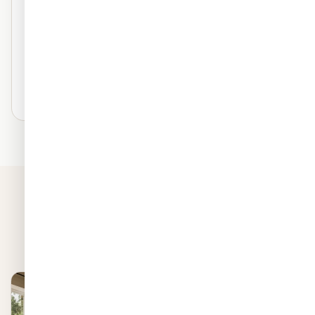
טקסטורה פרמיום
מראה ציור על קיר
נושם — ללא טבעות
עמיד לאורך שנים
₪120
/ מ"ר
בחרו חומר זה