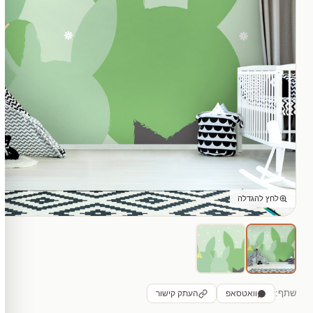
לחץ להגדלה
שתף:
וואטסאפ
העתק קישור