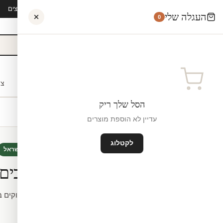
קיץ 2026 · משלוח חינם מ-₪300 · ייצור 48 שעות · 15,000+ לקוחות מרוצים
העגלה שלי
0
אישי
לקוחות עסקיים
מעצבים
בתי ספר
השראה
צו
הסל שלך ריק
עדיין לא הוספת מוצרים
לקטלוג
חיות
חדש
מיוצר ישראל
משפחת ארנבים בג
מידה.