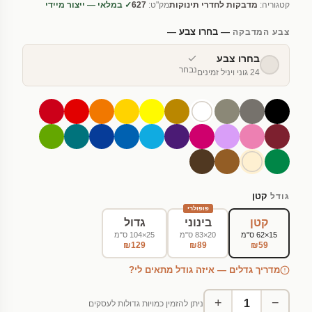
קטגוריה:
מדבקות לחדרי תינוקות
מק"ט:
627
✓ במלאי — ייצור מיידי
— בחרו צבע —
צבע המדבקה
בחרו צבע
נבחר
24 גוני ויניל זמינים
קטן
גודל
פופולרי
קטן
בינוני
גדול
15×62 ס"מ
20×83 ס"מ
25×104 ס"מ
₪129
₪89
₪59
מדריך גדלים — איזה גודל מתאים לי?
+
−
ניתן להזמין כמויות גדולות לעסקים