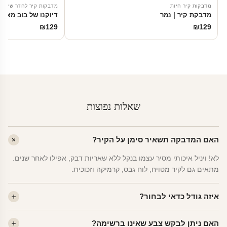
מדבקות קיר חיות
מדבקות קיר לחדר שינה
מדבקת קיר | נמר
דיוקנו של בוב מארלי
₪
129
₪
129
שאלות נפוצות
האם המדבקה תשאיר סימן על הקיר?
לא! ויניל איכותי מסיר עצמו בנקל ללא שאריות דבק, אפילו לאחר שנים.
מתאים גם לקיר מטויח, לוח גבס, קרמיקה וזכוכית.
איזה גודל כדאי לבחור?
לחדר ילדים ממוצע — גודל M (60×78 ס"מ) הוא הנפוץ ביותר. לחדר
האם ניתן לבקש צבע שאינו ברשימה?
שינה של מבוגרים — L. לפינה קטנה — S.