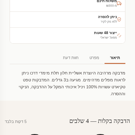
משלוח חינם
מ-₪300
ניתן להסרה
ללא נזק לקיר
ייצור 48 שעות
מפעל ישראלי
תיאור
מפרט
חוות דעת
מדבקה מרהיבה היוצרת אשליית חלון תלת מימדי דרכו ניתן
לראות מפלים מדהימים. מגיעה ב3 גדלים. המדבקות טפט
טקיארט עשויות 100% ויניל איכותי המקל על ההדבקה, הניקוי
וההסרה.
הדבקה בקלות — 4 שלבים
5 דקות בלבד