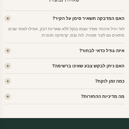
האם המדבקה תשאיר סימן על הקיר?
לא! ויניל איכותי מסיר עצמו בנקל ללא שאריות דבק, אפילו לאחר שנים.
מתאים גם לקיר מטויח, לוח גבס, קרמיקה וזכוכית.
איזה גודל כדאי לבחור?
לחדר ילדים ממוצע — גודל M (60×78 ס"מ) הוא הנפוץ ביותר. לחדר
האם ניתן לבקש צבע שאינו ברשימה?
שינה של מבוגרים — L. לפינה קטנה — S.
כן! יש לנו מעל 80 גוני ויניל. שלחו לנו בוואטסאפ ונשלח לכם דוגמית. רוב
כמה זמן לוקח?
הצבעים זמינים ללא תוספת מחיר.
ייצור 48 שעות. משלוח 1–3 ימי עסקים לכל הארץ. הזמנות שנכנסות עד
מה מדיניות ההחזרות?
14:00 — יצאו באותו יום.
מוצרי מלאי — 30 יום החזרה מלאה. מוצרים מותאמים אישית —
החזרה רק בפגם ייצור. נדיר שזה קורה.