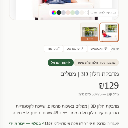
צבע קיר לצורך הדמיה
חיתוך
שתף:
💬 וואטסאפ
📌 פינטרסט
🔗 קישור
מדבקות קיר חלון תלת מימד
ייצור ישראל
מדבקת חלון 3D | מפלים
₪129
גודל קטן — 75×50 ס"מ ס"מ
מדבקת חלון 3D | מפלים באיכות פרמיום. שייכת לקטגוריית
מדבקות קיר חלון תלת מימד. ייצור 48 שעות, חיתוך לפי מידה.
קטגוריה:
מדבקות קיר חלון תלת מימד
מק"ט:
1167
✓ במלאי — ייצור מיידי