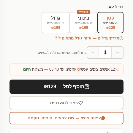
קטן
גודל
פופולרי
קטן
בינוני
גדול
75×50 ס"מ
100×68 ס"מ
132×90 ס"מ
₪199
₪169
₪129
מדריך גדלים — איזה גודל מתאים לי?
+
−
ניתן להזמין כמויות גדולות לעסקים
12
אנשים צופים עכשיו
הזמינו עד 03:43 — משלוח
היום
הוסף לסל — ₪129
שמור למועדפים
עיצוב אישי ← שנו צבעים, הוסיפו טקסט