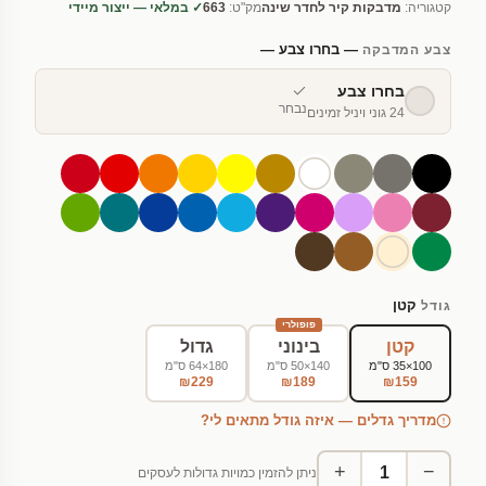
קטגוריה:
מדבקות קיר לחדר שינה
מק"ט:
663
✓ במלאי — ייצור מיידי
— בחרו צבע —
צבע המדבקה
בחרו צבע
נבחר
24 גוני ויניל זמינים
קטן
גודל
פופולרי
קטן
בינוני
גדול
100×35 ס"מ
140×50 ס"מ
180×64 ס"מ
₪229
₪189
₪159
מדריך גדלים — איזה גודל מתאים לי?
+
−
ניתן להזמין כמויות גדולות לעסקים