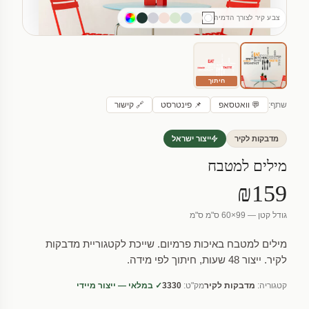
צבע קיר לצורך הדמיה
חיתוך
שתף:
💬 וואטסאפ
📌 פינטרסט
🔗 קישור
מדבקות לקיר
ייצור ישראל
מילים למטבח
₪159
גודל קטן — 99×60 ס"מ ס"מ
מילים למטבח באיכות פרמיום. שייכת לקטגוריית מדבקות
לקיר. ייצור 48 שעות, חיתוך לפי מידה.
קטגוריה:
מדבקות לקיר
מק"ט:
3330
✓ במלאי — ייצור מיידי