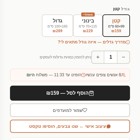
קטן
גודל
פופולרי
קטן
בינוני
גדול
99×60 ס"מ
115×70 ס"מ
165×100 ס"מ
₪289
₪229
₪159
מדריך גדלים — איזה גודל מתאים לי?
+
−
ניתן להזמין כמויות גדולות לעסקים
8
אנשים צופים עכשיו
הזמינו עד 11:33 — משלוח
היום
הוסף לסל — ₪159
שמור למועדפים
עיצוב אישי ← שנו צבעים, הוסיפו טקסט