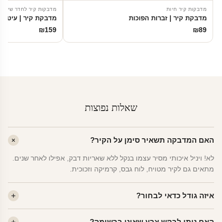
מדבקות קיר חיות
מדבקות קיר לחדר שינה
מדבקת קיר | זברות הפוכות
מדבקת קיר | עיטור 
₪
159
₪
89
שאלות נפוצות
האם המדבקה תשאיר סימן על הקיר?
לא! ויניל איכותי מסיר עצמו בנקל ללא שאריות דבק, אפילו לאחר שנים.
מתאים גם לקיר מטויח, לוח גבס, קרמיקה וזכוכית.
איזה גודל כדאי לבחור?
לחדר ילדים ממוצע — גודל M (60×78 ס"מ) הוא הנפוץ ביותר. לחדר
האם ניתן לבקש צבע שאינו ברשימה?