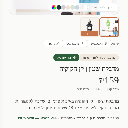
צבע קיר לצורך הדמיה
חיתוך
שתף:
💬 וואטסאפ
📌 פינטרסט
🔗 קישור
מדבקות קיר לחדר שינה
ייצור ישראל
מדבקת שעון | קן הקוקיה
₪159
גודל קטן — 45×100 ס"מ ס"מ
מדבקת שעון | קן הקוקיה באיכות פרמיום. שייכת לקטגוריית
מדבקות קיר לילדים. ייצור 48 שעות, חיתוך לפי מידה.
קטגוריה:
מדבקות קיר לחדר שינה
מק"ט:
883
✓ במלאי — ייצור מיידי