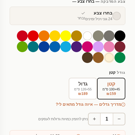
— בחרו צבע —
צבע המדבקה
בחרו צבע
נבחר
24 גוני ויניל זמינים
קטן
גודל
קטן
גדול
45×100 ס"מ
55×126 ס"מ
₪189
₪159
מדריך גדלים — איזה גודל מתאים לי?
+
−
ניתן להזמין כמויות גדולות לעסקים