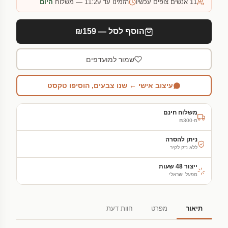
11
אנשים צופים עכשיו
הזמינו עד 11:29 — משלוח
היום
הוסף לסל — ₪159
שמור למועדפים
עיצוב אישי ← שנו צבעים, הוסיפו טקסט
משלוח חינם
מ-₪300
ניתן להסרה
ללא נזק לקיר
ייצור 48 שעות
מפעל ישראלי
תיאור
מפרט
חוות דעת