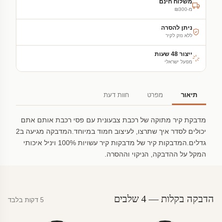
משלוח חינם
מ-₪300
ניתן להסרה
ללא נזק לקיר
ייצור 48 שעות
מפעל ישראלי
תיאור
מפרט
חוות דעת
מדבקת קיר מתוקה של רכבת צבעונית עם פסי רכבת אותם אתם
יכולים לסדר איך שתרצו, לעיצוב חמוד במיוחד.המדבקה מגיעה ב2
גדלים.המדבקות קיר של מדבקות קיר עשויות 100% ויניל איכותי
המקל על ההדבקה, הניקוי וההסרה.
הדבקה בקלות — 4 שלבים
5 דקות בלבד