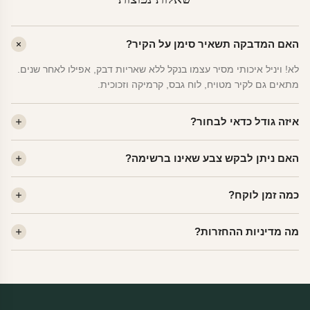
האם המדבקה תשאיר סימן על הקיר?
לא! ויניל איכותי מסיר עצמו בנקל ללא שאריות דבק, אפילו לאחר שנים.
מתאים גם לקיר מטויח, לוח גבס, קרמיקה וזכוכית.
איזה גודל כדאי לבחור?
לחדר ילדים ממוצע — גודל M (60×78 ס"מ) הוא הנפוץ ביותר. לחדר
האם ניתן לבקש צבע שאינו ברשימה?
שינה של מבוגרים — L. לפינה קטנה — S.
כן! יש לנו מעל 80 גוני ויניל. שלחו לנו בוואטסאפ ונשלח לכם דוגמית. רוב
כמה זמן לוקח?
הצבעים זמינים ללא תוספת מחיר.
ייצור 48 שעות. משלוח 1–3 ימי עסקים לכל הארץ. הזמנות שנכנסות עד
מה מדיניות ההחזרות?
14:00 — יצאו באותו יום.
מוצרי מלאי — 30 יום החזרה מלאה. מוצרים מותאמים אישית —
החזרה רק בפגם ייצור. נדיר שזה קורה.