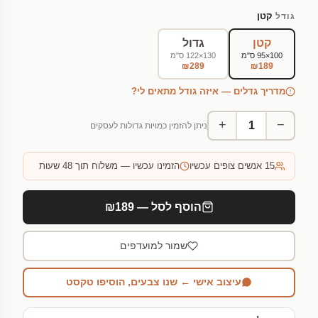
קטן
גודל
קטן
גדול
100×95 ס"מ
130×122 ס"מ
₪289
₪189
מדריך גדלים — איזה גודל מתאים לי?
+
−
ניתן להזמין כמויות גדולות לעסקים
15
אנשים צופים עכשיו
הזמינו עכשיו — משלוח תוך 48 שעות
הוסף לסל — ₪189
שמור למועדפים
עיצוב אישי ← שנו צבעים, הוסיפו טקסט