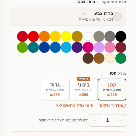
— בחרו צבע —
צבע המדבקה
בחרו צבע
נבחר
24 גוני ויניל זמינים
קטן
גודל
פופולרי
קטן
בינוני
גדול
100×23 ס"מ
150×35 ס"מ
200×47 ס"מ
₪289
₪259
₪229
מדריך גדלים — איזה גודל מתאים לי?
+
−
ניתן להזמין כמויות גדולות לעסקים