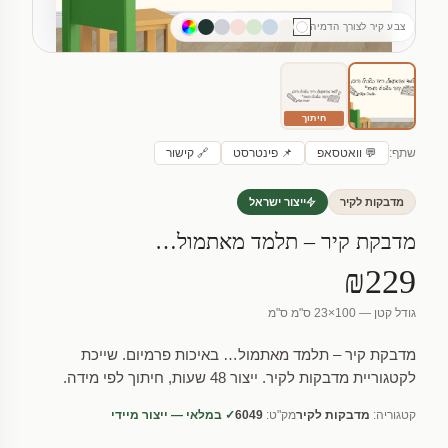
צבע קיר לצורך הדמיה
חיתוך
שתף:
💬 וואטסאפ
📌 פינטרסט
🔗 קישור
מדבקות לקיר
ייצור ישראל
מדבקת קיר – תלמד מאתמול…
₪229
גודל קטן — 100×23 ס"מ ס"מ
מדבקת קיר – תלמד מאתמול… באיכות פרמיום. שייכת
לקטגוריית מדבקות לקיר. ייצור 48 שעות, חיתוך לפי מידה.
קטגוריה:
מדבקות לקיר
מק"ט:
6049
✓ במלאי — ייצור מיידי