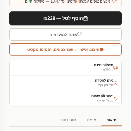
7
אנשים צופים עכשיו
הזמינו עד 10:47 — משלוח
היום
הוסף לסל — ₪229
שמור למועדפים
עיצוב אישי ← שנו צבעים, הוסיפו טקסט
משלוח חינם
מ-₪300
ניתן להסרה
ללא נזק לקיר
ייצור 48 שעות
מפעל ישראלי
תיאור
מפרט
חוות דעת