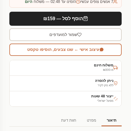
7
אנשים צופים עכשיו
הזמינו עד 02:48 — משלוח
היום
הוסף לסל — ₪159
שמור למועדפים
עיצוב אישי ← שנו צבעים, הוסיפו טקסט
משלוח חינם
מ-₪300
ניתן להסרה
ללא נזק לקיר
ייצור 48 שעות
מפעל ישראלי
תיאור
מפרט
חוות דעת