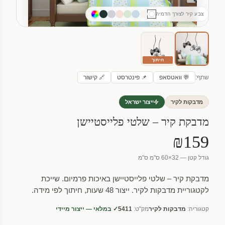
צבע קיר לצורך הדמיה
חיתוך
שתף:
💬 וואטסאפ
📌 פינטרסט
🔗 קישור
מדבקות לקיר
ייצור ישראל
מדבקת קיר – שלטי פלייסטיישן
₪159
גודל קטן — 32×60 ס"מ ס"מ
מדבקת קיר – שלטי פלייסטיישן באיכות פרמיום. שייכת
לקטגוריית מדבקות לקיר. ייצור 48 שעות, חיתוך לפי מידה.
קטגוריה:
מדבקות לקיר
מק"ט:
5411
✓ במלאי — ייצור מיידי