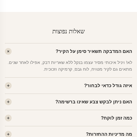
שאלות נפוצות
האם המדבקה תשאיר סימן על הקיר?
לא! ויניל איכותי מסיר עצמו בנקל ללא שאריות דבק, אפילו לאחר שנים.
מתאים גם לקיר מטויח, לוח גבס, קרמיקה וזכוכית.
איזה גודל כדאי לבחור?
לחדר ילדים ממוצע — גודל M (60×78 ס"מ) הוא הנפוץ ביותר. לחדר
האם ניתן לבקש צבע שאינו ברשימה?
שינה של מבוגרים — L. לפינה קטנה — S.
כן! יש לנו מעל 80 גוני ויניל. שלחו לנו בוואטסאפ ונשלח לכם דוגמית. רוב
כמה זמן לוקח?
הצבעים זמינים ללא תוספת מחיר.
ייצור 48 שעות. משלוח 1–3 ימי עסקים לכל הארץ. הזמנות שנכנסות עד
מה מדיניות ההחזרות?
14:00 — יצאו באותו יום.