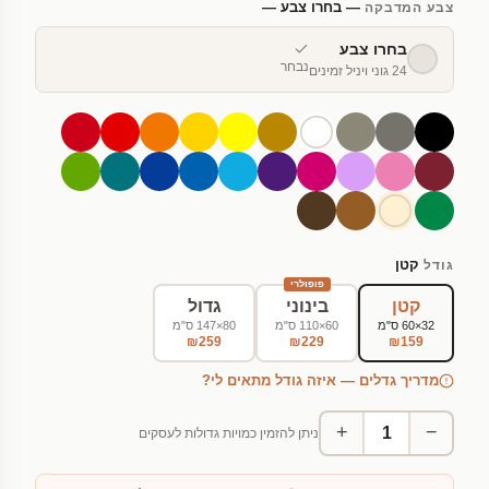
— בחרו צבע —
צבע המדבקה
בחרו צבע
נבחר
24 גוני ויניל זמינים
קטן
גודל
פופולרי
קטן
בינוני
גדול
32×60 ס"מ
60×110 ס"מ
80×147 ס"מ
₪259
₪229
₪159
מדריך גדלים — איזה גודל מתאים לי?
+
−
ניתן להזמין כמויות גדולות לעסקים