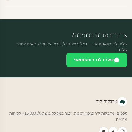
מוצרי מלאי — 30 יום החזרה מלאה. מוצרים מותאמים אישית —
החזרה רק בפגם ייצור. נדיר שזה קורה.
צריכים עזרה בבחירה?
שלחו לנו בוואטסאפ — נמליץ על גודל, צבע ועיצוב שיתאים לחדר
שלכם.
שלחו לנו בוואטסאפ
מדבקות קיר
טפטים, מדבקות קיר וציפויי זכוכית. ייצור במפעל בישראל. 15,000+ לקוחות
מרוצים.