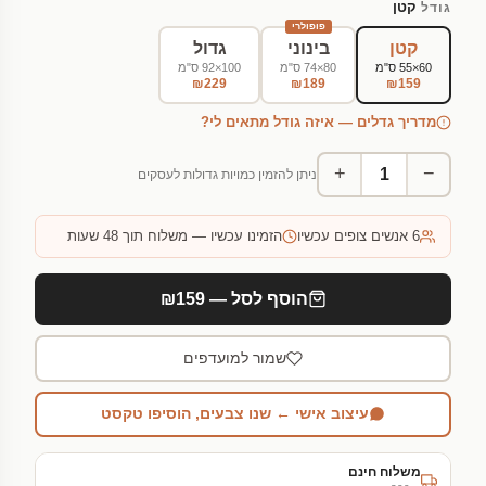
קטן
גודל
פופולרי
קטן
בינוני
גדול
60×55 ס"מ
80×74 ס"מ
100×92 ס"מ
₪229
₪189
₪159
מדריך גדלים — איזה גודל מתאים לי?
+
−
ניתן להזמין כמויות גדולות לעסקים
6
אנשים צופים עכשיו
הזמינו עכשיו — משלוח תוך 48 שעות
הוסף לסל — ₪159
שמור למועדפים
עיצוב אישי ← שנו צבעים, הוסיפו טקסט
משלוח חינם