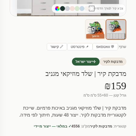
צבע קיר לצורך הדמיה
חיתוך
שתף:
💬 וואטסאפ
📌 פינטרסט
🔗 קישור
מדבקות לקיר
ייצור ישראל
מדבקת קיר | שלד מוזיקאי מגניב
₪159
גודל קטן — 60×55 ס"מ ס"מ
מדבקת קיר | שלד מוזיקאי מגניב באיכות פרמיום. שייכת
לקטגוריית מדבקות לקיר. ייצור 48 שעות, חיתוך לפי מידה.
קטגוריה:
מדבקות לקיר
מק"ט:
4556
✓ במלאי — ייצור מיידי