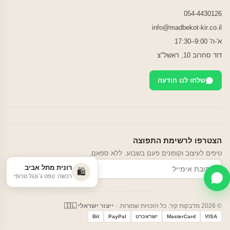
054-4430126
info@madbekot-kir.co.il
א'-ה' 9:00–17:30
דוד סחרוב 10, ראשל"צ
שלחו לנו הודעה
הצטרפו לרשימת התפוצה
טיפים לעיצוב וקופונים פעם בשבוע. ללא ספאם.
רונית מתל אביב
הרשמה
🛍️
רכשה: טפט ג׳ונגל טרופי
© 2026 מדבקות קיר. כל הזכויות שמורות. ·
ייצור ישראלי 🇮🇱
VISA
MasterCard
ישראכרט
PayPal
Bit