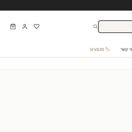
ר קשר
🏷️ מבצעים