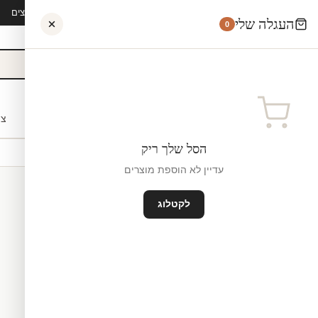
קיץ 2026 · משלוח חינם מ-₪300 · ייצור 48 שעות · 15,000+ לקוחות מרוצים
העגלה שלי
0
אישי
לקוחות עסקיים
מעצבים
בתי ספר
השראה
צו
הסל שלך ריק
עדיין לא הוספת מוצרים
לקטלוג
מדבקות לקיר
ייצור ישראל
₪0
גודל קטן — 120×70 ס"מ ס"מ