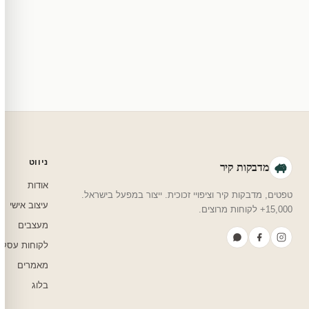
מוצרי מלאי — 30 יום החזרה מלאה. מוצרים מותאמים אישית — החזרה רק בפגם ייצור. נדיר שזה קורה.
צריכים עזרה בבחירה?
שלחו לנו בוואטסאפ — נמליץ על גודל, צבע ועיצוב שיתאים לחדר שלכם.
ניווט
מדבקות קיר
אודות
טפטים, מדבקות קיר וציפויי זכוכית. ייצור במפעל בישראל.
עיצוב אישי
15,000+ לקוחות מרוצים.
מעצבים
לקוחות עסקי
מאמרים
בלוג