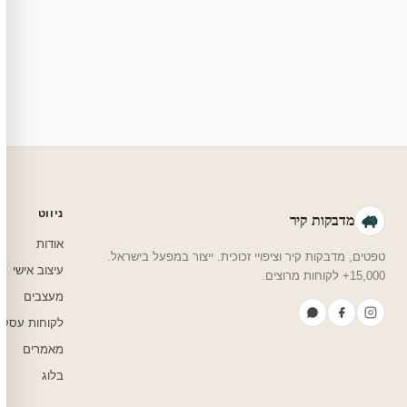
מוצרי מלאי — 30 יום החזרה מלאה. מוצרים מותאמים אישית — החזרה רק בפגם ייצור. נדיר שזה קורה.
צריכים עזרה בבחירה?
שלחו לנו בוואטסאפ — נמליץ על גודל, צבע ועיצוב שיתאים לחדר שלכם.
ניווט
מדבקות קיר
אודות
טפטים, מדבקות קיר וציפויי זכוכית. ייצור במפעל בישראל.
עיצוב אישי
15,000+ לקוחות מרוצים.
מעצבים
לקוחות עסקי
מאמרים
בלוג