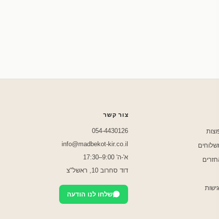
שלחו לנו בוואטסאפ
צור קשר
054-4430126
וצות
info@madbekot-kir.co.il
משלוחים
א'-ה' 9:00–17:30
חזרים
דוד סחרוב 10, ראשל"צ
ישות
שלחו לנו הודעה