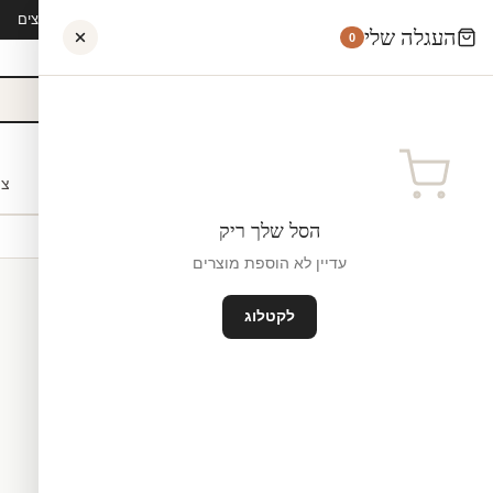
קיץ 2026 · משלוח חינם מ-₪300 · ייצור 48 שעות · 15,000+ לקוחות מרוצים
העגלה שלי
0
אישי
לקוחות עסקיים
מעצבים
בתי ספר
השראה
צו
הסל שלך ריק
עדיין לא הוספת מוצרים
לקטלוג
מדבקות לקיר
ייצור ישראל
₪0
גודל קטן — 120×70 ס"מ ס"מ