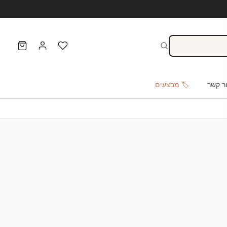
ר קשר
🏷️ מבצעים