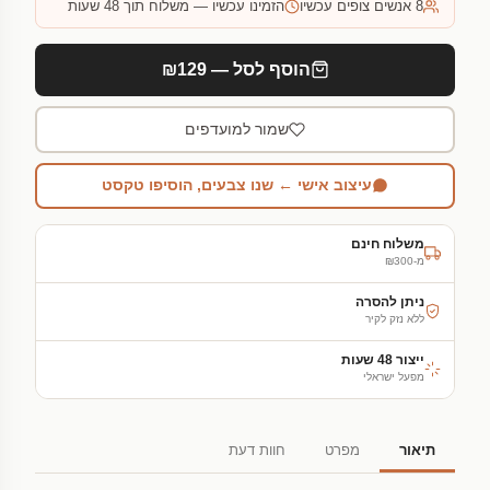
8
אנשים צופים עכשיו
הזמינו עכשיו — משלוח תוך 48 שעות
הוסף לסל — ₪129
שמור למועדפים
עיצוב אישי ← שנו צבעים, הוסיפו טקסט
משלוח חינם
מ-₪300
ניתן להסרה
ללא נזק לקיר
ייצור 48 שעות
מפעל ישראלי
תיאור
מפרט
חוות דעת