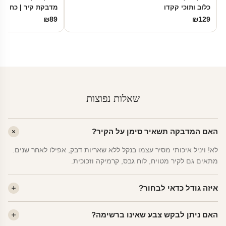
כלוב ותוכי קקדו
מדבקת קיר | כח הדר
₪
89
₪
129
שאלות נפוצות
האם המדבקה תשאיר סימן על הקיר?
לא! ויניל איכותי מסיר עצמו בנקל ללא שאריות דבק, אפילו לאחר שנים.
מתאים גם לקיר מטויח, לוח גבס, קרמיקה וזכוכית.
איזה גודל כדאי לבחור?
לחדר ילדים ממוצע — גודל M (60×78 ס"מ) הוא הנפוץ ביותר. לחדר
האם ניתן לבקש צבע שאינו ברשימה?
שינה של מבוגרים — L. לפינה קטנה — S.