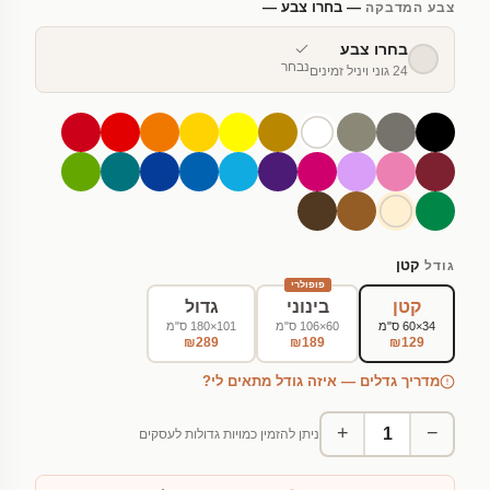
— בחרו צבע —
צבע המדבקה
בחרו צבע
נבחר
24 גוני ויניל זמינים
קטן
גודל
פופולרי
קטן
בינוני
גדול
34×60 ס"מ
60×106 ס"מ
101×180 ס"מ
₪289
₪189
₪129
מדריך גדלים — איזה גודל מתאים לי?
+
−
ניתן להזמין כמויות גדולות לעסקים