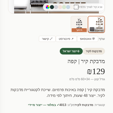
צבע קיר לצורך הדמיה
חיתוך
שתף:
💬 וואטסאפ
📌 פינטרסט
🔗 קישור
מדבקות לקיר
ייצור ישראל
מדבקת קיר | קפה
₪129
גודל קטן — 34×60 ס"מ ס"מ
מדבקת קיר | קפה באיכות פרמיום. שייכת לקטגוריית מדבקות
לקיר. ייצור 48 שעות, חיתוך לפי מידה.
קטגוריה:
מדבקות לקיר
מק"ט:
4013
✓ במלאי — ייצור מיידי