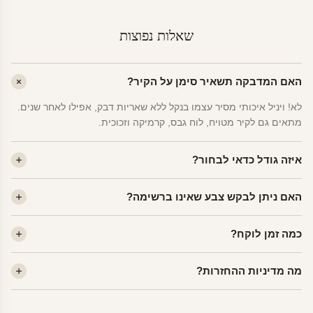
שאלות נפוצות
האם המדבקה תשאיר סימן על הקיר?
לא! ויניל איכותי מסיר עצמו בנקל ללא שאריות דבק, אפילו לאחר שנים.
מתאים גם לקיר מטויח, לוח גבס, קרמיקה וזכוכית.
איזה גודל כדאי לבחור?
לחדר ילדים ממוצע — גודל M (60×78 ס"מ) הוא הנפוץ ביותר. לחדר
האם ניתן לבקש צבע שאינו ברשימה?
שינה של מבוגרים — L. לפינה קטנה — S.
כן! יש לנו מעל 80 גוני ויניל. שלחו לנו בוואטסאפ ונשלח לכם דוגמית. רוב
כמה זמן לוקח?
הצבעים זמינים ללא תוספת מחיר.
ייצור 48 שעות. משלוח 1–3 ימי עסקים לכל הארץ. הזמנות שנכנסות עד
מה מדיניות ההחזרות?
14:00 — יצאו באותו יום.
מוצרי מלאי — 30 יום החזרה מלאה. מוצרים מותאמים אישית —
החזרה רק בפגם ייצור. נדיר שזה קורה.