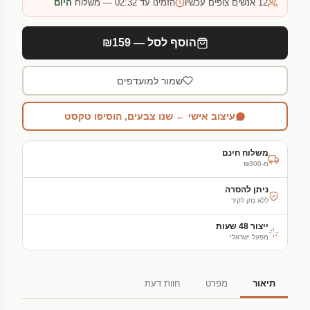
12
אנשים צופים עכשיו
הזמינו עד 02:32 — משלוח
היום
הוסף לסל — ₪159
שמור למועדפים
עיצוב אישי ← שנו צבעים, הוסיפו טקסט
משלוח חינם
מ-₪300
ניתן להסרה
ללא נזק לקיר
ייצור 48 שעות
מפעל ישראלי
תיאור
מפרט
חוות דעת