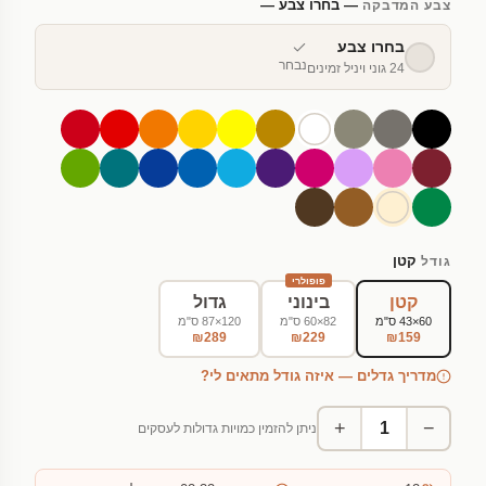
— בחרו צבע —
צבע המדבקה
בחרו צבע
נבחר
24 גוני ויניל זמינים
קטן
גודל
פופולרי
קטן
בינוני
גדול
60×43 ס"מ
82×60 ס"מ
120×87 ס"מ
₪289
₪229
₪159
מדריך גדלים — איזה גודל מתאים לי?
+
−
ניתן להזמין כמויות גדולות לעסקים