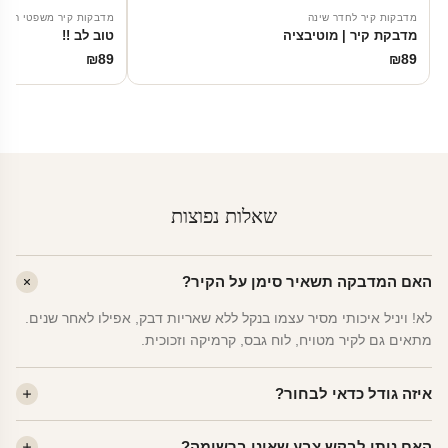
מדבקות קיר לחדר שינה
מדבקות קיר משפטי השר
מדבקת קיר | מוטיבציה
טוב לב !!
₪
89
₪
89
שאלות נפוצות
האם המדבקה תשאיר סימן על הקיר?
לא! ויניל איכותי מסיר עצמו בנקל ללא שאריות דבק, אפילו לאחר שנים.
מתאים גם לקיר מטויח, לוח גבס, קרמיקה וזכוכית.
איזה גודל כדאי לבחור?
לחדר ילדים ממוצע — גודל M (60×78 ס"מ) הוא הנפוץ ביותר. לחדר
האם ניתן לבקש צבע שאינו ברשימה?