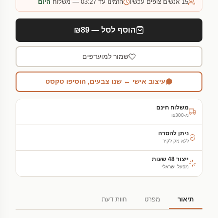
15
אנשים צופים עכשיו
הזמינו עד 03:27 — משלוח
היום
הוסף לסל — ₪89
שמור למועדפים
עיצוב אישי ← שנו צבעים, הוסיפו טקסט
משלוח חינם
מ-₪300
ניתן להסרה
ללא נזק לקיר
ייצור 48 שעות
מפעל ישראלי
תיאור
מפרט
חוות דעת