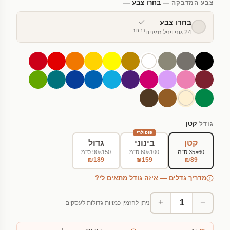
— בחרו צבע —
צבע המדבקה
בחרו צבע
נבחר
24 גוני ויניל זמינים
קטן
גודל
פופולרי
קטן
בינוני
גדול
60×35 ס"מ
100×60 ס"מ
150×90 ס"מ
₪189
₪159
₪89
מדריך גדלים — איזה גודל מתאים לי?
+
−
ניתן להזמין כמויות גדולות לעסקים