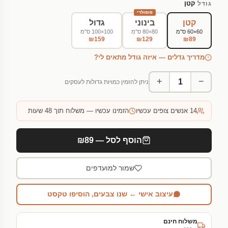
קטן
גודל
פופולרי
קטן
בינוני
גדול
60×60 ס"מ
80×80 ס"מ
100×100 ס"מ
₪159
₪129
₪89
מדריך גדלים — איזה גודל מתאים לי?
+
−
ניתן להזמין כמויות גדולות לעסקים
14
אנשים צופים עכשיו
הזמינו עכשיו — משלוח תוך 48 שעות
הוסף לסל — ₪89
שמור למועדפים
עיצוב אישי ← שנו צבעים, הוסיפו טקסט
משלוח חינם