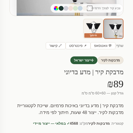
צבע קיר לצורך הדמיה
חיתוך
שתף:
💬 וואטסאפ
📌 פינטרסט
🔗 קישור
מדבקות לקיר
ייצור ישראל
מדבקת קיר | מדע בדיוני
₪89
גודל קטן — 60×60 ס"מ ס"מ
מדבקת קיר | מדע בדיוני באיכות פרמיום. שייכת לקטגוריית
מדבקות לקיר. ייצור 48 שעות, חיתוך לפי מידה.
קטגוריה:
מדבקות לקיר
מק"ט:
4568
✓ במלאי — ייצור מיידי