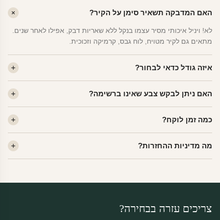
האם המדבקה תשאיר סימן על הקיר?
לא! ויניל איכותי מסיר עצמו בנקל ללא שאריות דבק, אפילו לאחר שנים.
מתאים גם לקיר מטויח, לוח גבס, קרמיקה וזכוכית.
איזה גודל כדאי לבחור?
לחדר ילדים ממוצע — גודל M (60×78 ס"מ) הוא הנפוץ ביותר. לחדר
האם ניתן לבקש צבע שאינו ברשימה?
שינה של מבוגרים — L. לפינה קטנה — S.
כן! יש לנו מעל 80 גוני ויניל. שלחו לנו בוואטסאפ ונשלח לכם דוגמית. רוב
כמה זמן לוקח?
הצבעים זמינים ללא תוספת מחיר.
ייצור 48 שעות. משלוח 1–3 ימי עסקים לכל הארץ. הזמנות שנכנסות עד
מה מדיניות ההחזרות?
14:00 — יצאו באותו יום.
מוצרי מלאי — 30 יום החזרה מלאה. מוצרים מותאמים אישית —
החזרה רק בפגם ייצור. נדיר שזה קורה.
צריכים עזרה בבחירה?