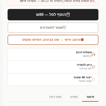
9
אנשים צופים עכשיו
הזמינו עד 08:23 — משלוח
היום
הוסף לסל — ₪89
שמור למועדפים
עיצוב אישי ← שנו צבעים, הוסיפו טקסט
משלוח חינם
מ-₪300
ניתן להסרה
ללא נזק לקיר
ייצור 48 שעות
מפעל ישראלי
תיאור
מפרט
חוות דעת