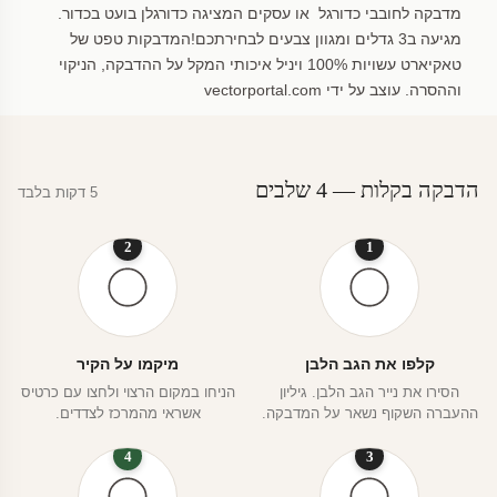
מדבקה לחובבי כדורגל או עסקים המציגה כדורגלן בועט בכדור.
מגיעה ב3 גדלים ומגוון צבעים לבחירתכם!המדבקות טפט של
טאקיארט עשויות 100% ויניל איכותי המקל על ההדבקה, הניקוי
וההסרה. עוצב על ידי vectorportal.com
הדבקה בקלות — 4 שלבים
5 דקות בלבד
2
1
קלפו את הגב הלבן
מיקמו על הקיר
הסירו את נייר הגב הלבן. גיליון
הניחו במקום הרצוי ולחצו עם כרטיס
ההעברה השקוף נשאר על המדבקה.
אשראי מהמרכז לצדדים.
4
3