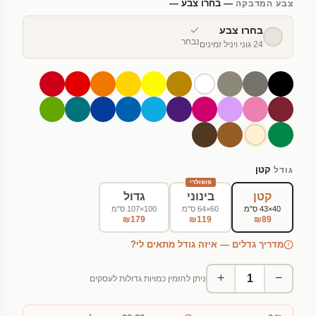
— בחרו צבע —
צבע המדבקה
בחרו צבע
נבחר
24 גוני ויניל זמינים
קטן
גודל
פופולרי
קטן
בינוני
גדול
40×43 ס"מ
60×64 ס"מ
100×107 ס"מ
₪179
₪119
₪89
מדריך גדלים — איזה גודל מתאים לי?
+
−
ניתן להזמין כמויות גדולות לעסקים