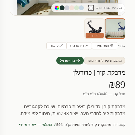
צבע קיר לצורך הדמיה
חיתוך
שתף:
💬 וואטסאפ
📌 פינטרסט
🔗 קישור
מדבקות קיר לחדרי נוער
ייצור ישראל
מדבקת קיר | כדורגלן
₪89
גודל קטן — 40×43 ס"מ ס"מ
מדבקת קיר | כדורגלן באיכות פרמיום. שייכת לקטגוריית
מדבקות קיר לחדרי נוער. ייצור 48 שעות, חיתוך לפי מידה.
קטגוריה:
מדבקות קיר לחדרי נוער
מק"ט:
594
✓ במלאי — ייצור מיידי