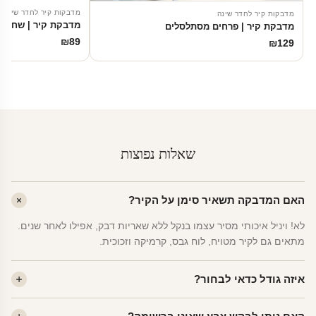
מדבקות קיר לחדר שינה
מדבקות קיר לחדר שינה
מדבקת קיר | שחקן 
מדבקת קיר | פרחים מסתלסלים
₪
89
₪
129
שאלות נפוצות
האם המדבקה תשאיר סימן על הקיר?
לא! ויניל איכותי מסיר עצמו בנקל ללא שאריות דבק, אפילו לאחר שנים.
מתאים גם לקיר מטויח, לוח גבס, קרמיקה וזכוכית.
איזה גודל כדאי לבחור?
לחדר ילדים ממוצע — גודל M (60×78 ס"מ) הוא הנפוץ ביותר. לחדר