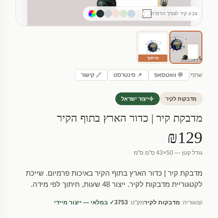
צבע קיר לצורך הדמיה
חיתוך
שתף:
💬 וואטסאפ
📌 פינטרסט
🔗 קישור
מדבקות לקיר
ייצור ישראל
מדבקת קיר | כדור הארץ בתוף הקיר
₪129
גודל קטן — 50×43 ס"מ ס"מ
מדבקת קיר | כדור הארץ בתוף הקיר באיכות פרמיום. שייכת
לקטגוריית מדבקות לקיר. ייצור 48 שעות, חיתוך לפי מידה.
קטגוריה:
מדבקות לקיר
מק"ט:
3753
✓ במלאי — ייצור מיידי