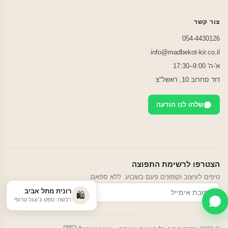
צור קשר
054-4430126
info@madbekot-kir.co.il
א'-ה' 9:00–17:30
דוד סחרוב 10, ראשל"צ
שלחו לנו הודעה
הצטרפו לרשימת התפוצה
טיפים לעיצוב וקופונים פעם בשבוע. ללא ספאם.
רונית מתל אביב
הרשמה
🛍️
רכשה: טפט ג׳ונגל טרופי