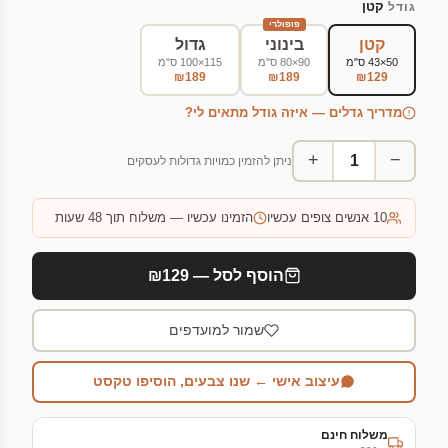
קטן
גודל
פופולרי
קטן
בינוני
גדול
50×43 ס"מ
90×80 ס"מ
115×100 ס"מ
₪189
₪189
₪129
מדריך גדלים — איזה גודל מתאים לי?
+
−
ניתן להזמין כמויות גדולות לעסקים
10
אנשים צופים עכשיו
הזמינו עכשיו — משלוח תוך 48 שעות
הוסף לסל — ₪129
שמור למועדפים
עיצוב אישי ← שנו צבעים, הוסיפו טקסט
משלוח חינם