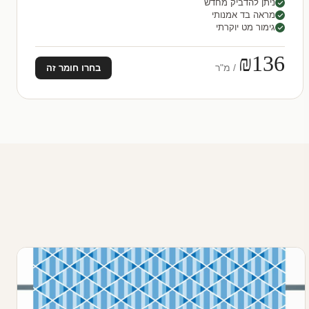
ניתן להדביק מחדש
מראה בד אמנותי
גימור מט יוקרתי
₪136
/ מ"ר
בחרו חומר זה