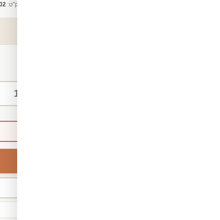
קטגוריה:
טפט לארונות מטבח
מק"ט:
02
₪140
החל מ-
/ מ"ר
מידות אישיות
ברירת מחדל
רוחב
מינ' 30 · מקס' 1,000
גודל סטנדרטי: