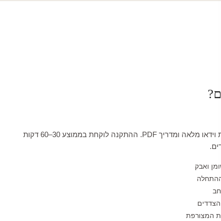
ם?
כל טפט מגיע עם הדרכת וידאו מלאה ומדריך PDF. ההתקנה לוקחת בממוצע 30–60 דקות
ים.
ומן ואבק
ההתחלה
חב
הצדדים
לת המצורפת