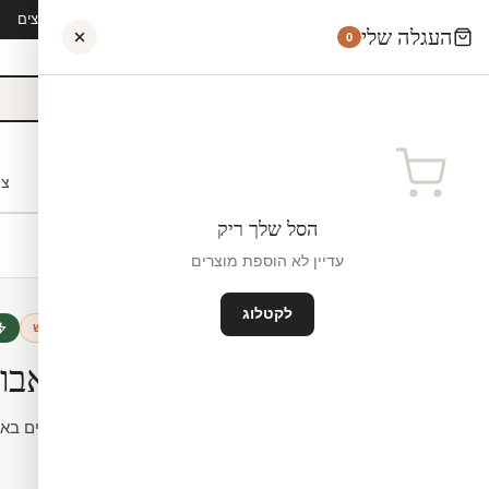
קיץ 2026 · משלוח חינם מ-₪300 · ייצור 48 שעות · 15,000+ לקוחות מרוצים
העגלה שלי
0
אישי
לקוחות עסקיים
מעצבים
בתי ספר
השראה
צו
הסל שלך ריק
עדיין לא הוספת מוצרים
לקטלוג
טפט לארונות מטבח
חדש
טפט מעוצב אבוק
מידה.