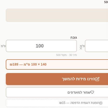
50
גובה
ס"מ
ס"מ
×
מינ' 30 · מקס' 500
140 × 100 ס"מ — ₪189
הזינו מידות להמשך
שמור למועדפים
הזמנת דוגמית הדפסה — ₪15