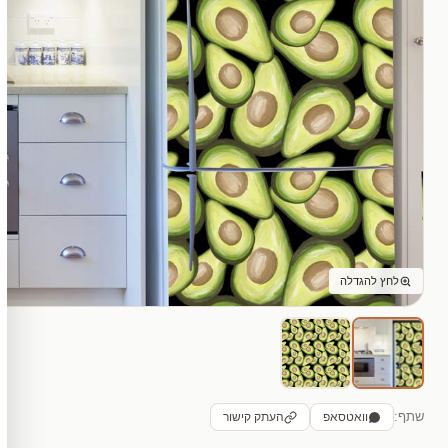
לחץ להגדלה
שתף:
וואטסאפ
העתק קישור