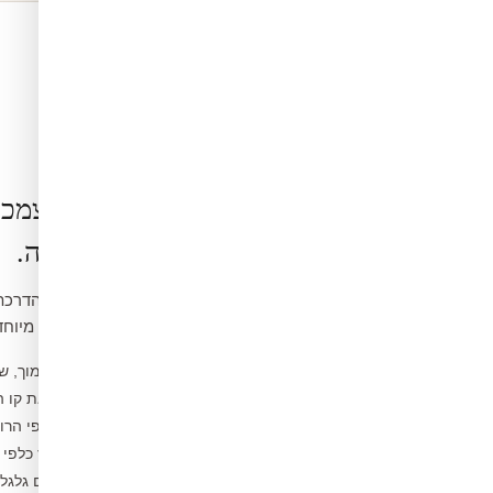
הרכבה בעצמכ
קלה ופשוטה.
ואינה דורשת כלים מיוחד
נקו את הקיר ממוך, ש
1
מדדו ומסמנו את קו 
2
פיצלו לפסים לפי הרו
3
הדבקו מהמרכז כלפי 
4
הסירו בועות עם גלג
5